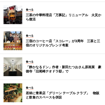
食べる
三茶の中華料理店「万豚記」リニューアル 火災か
ら復活
食べる
三宿のコーヒー店「スコレー」が3周年 三茶と三
宿のオリジナルブレンド考案
食べる
「静かなるドン」作者・新田たつおさん原画展 豪
徳寺「旧尾崎テオドラ邸」で
食べる
若林に青果店「グリーン テーブル クラブ」 物販
と飲食のスペースを併設