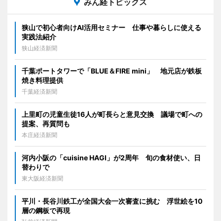
みん経トピックス
狭山で初心者向けAI活用セミナー 仕事や暮らしに使える
実践法紹介
狭山経済新聞
千葉ポートタワーで「BLUE＆FIRE mini」 地元店が鉄板
焼き料理提供
千葉経済新聞
上里町の児童生徒16人が町長らと意見交換 議場で町への
提案、再質問も
本庄経済新聞
河内小阪の「cuisine HAGI」が2周年 旬の食材使い、日
替わりで
東大阪経済新聞
平川・長谷川鉄工が全国大会一次審査に挑む 浮世絵を10
層の鋼板で再現