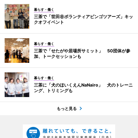
暮らす・働く
三茶で「世田谷ボランティアビンゴツアーズ」キッ
クオフイベント
暮らす・働く
三茶で「せたがや居場所サミット」 50団体が参
加、トークセッションも
暮らす・働く
三茶に「犬のほいくえんNaNairo」 犬のトレーニ
ング、トリミングも
もっと見る