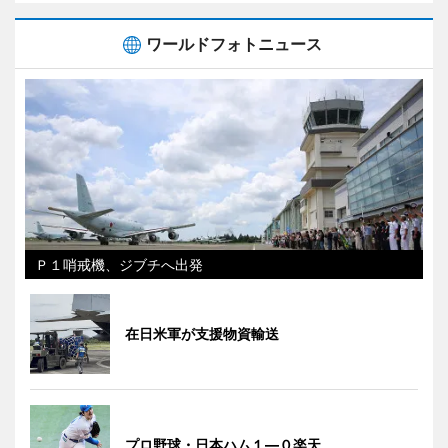
ワールドフォトニュース
Ｐ１哨戒機、ジブチへ出発
在日米軍が支援物資輸送
プロ野球・日本ハム１―０楽天