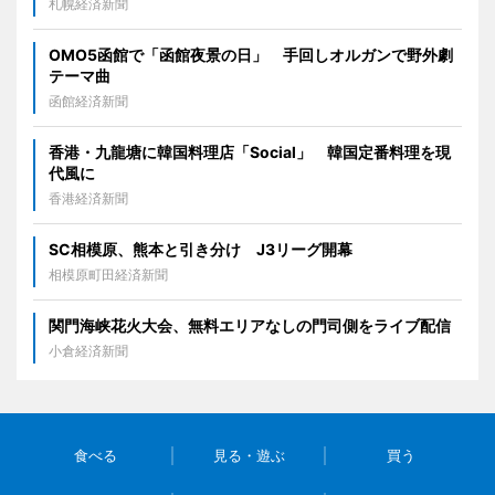
札幌経済新聞
OMO5函館で「函館夜景の日」 手回しオルガンで野外劇
テーマ曲
函館経済新聞
香港・九龍塘に韓国料理店「Social」 韓国定番料理を現
代風に
香港経済新聞
SC相模原、熊本と引き分け J3リーグ開幕
相模原町田経済新聞
関門海峡花火大会、無料エリアなしの門司側をライブ配信
小倉経済新聞
食べる
見る・遊ぶ
買う