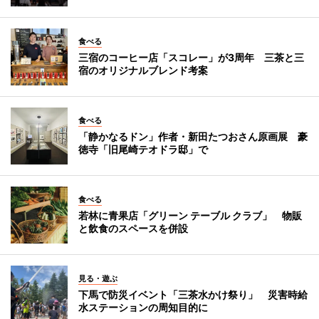
食べる
三宿のコーヒー店「スコレー」が3周年 三茶と三
宿のオリジナルブレンド考案
食べる
「静かなるドン」作者・新田たつおさん原画展 豪
徳寺「旧尾崎テオドラ邸」で
食べる
若林に青果店「グリーン テーブル クラブ」 物販
と飲食のスペースを併設
見る・遊ぶ
下馬で防災イベント「三茶水かけ祭り」 災害時給
水ステーションの周知目的に