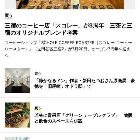
買う
三宿のコーヒー店「スコレー」が3周年 三茶と三
宿のオリジナルブレンド考案
コーヒーショップ「SCHOLE COFFEE ROASTER（スコレー コーヒー
ロースター）」（世田谷区三宿2）が7月20日、オープン3周年を迎え
る。
買う
「静かなるドン」作者・新田たつおさん原画展 豪
徳寺「旧尾崎テオドラ邸」で
買う
若林に青果店「グリーン テーブル クラブ」 物販
と飲食のスペースを併設