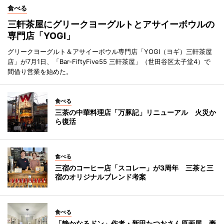
食べる
三軒茶屋にグリークヨーグルトとアサイーボウルの
専門店「YOGI」
グリークヨーグルト＆アサイーボウル専門店「YOGI（ヨギ）三軒茶屋
店」が7月1日、「Bar-FiftyFive55 三軒茶屋」（世田谷区太子堂4）で
間借り営業を始めた。
食べる
三茶の中華料理店「万豚記」リニューアル 火災か
ら復活
食べる
三宿のコーヒー店「スコレー」が3周年 三茶と三
宿のオリジナルブレンド考案
食べる
「静かなるドン」作者・新田たつおさん原画展 豪