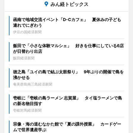
みん経トピックス
函南で地域交流イベント「D-Cカフェ」 夏休みの子ども
連れでにぎわう
伊豆の国経済新聞
飯田で「小さな体験マルシェ」 好きを仕事にしている6店
が日替わり出店
飯田経済新聞
徳之島「ユイの島で結ぶ太鼓祭り」 9年ぶりの開催で島を
沸かせる
奄美群島南三島経済新聞
壱岐に「壱岐の島ラーメン 志賀屋」 タイ塩ラーメンで島
の新名物目指す
壱岐対馬経済新聞
宗像・海の道むなかた館で「夏の課外授業」 カードゲー
ムで世界遺産学ぶ