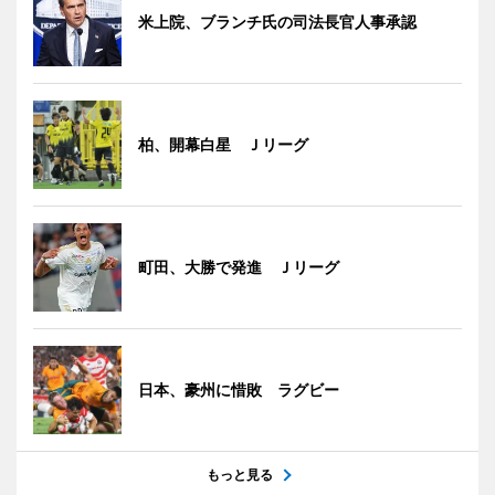
米上院、ブランチ氏の司法長官人事承認
柏、開幕白星 Ｊリーグ
町田、大勝で発進 Ｊリーグ
日本、豪州に惜敗 ラグビー
もっと見る