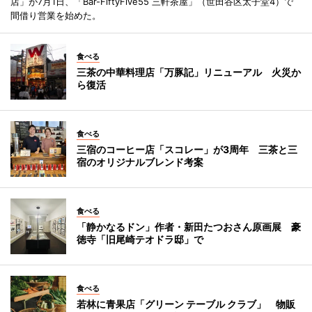
店」が7月1日、「Bar-FiftyFive55 三軒茶屋」（世田谷区太子堂4）で
間借り営業を始めた。
食べる
三茶の中華料理店「万豚記」リニューアル 火災か
ら復活
食べる
三宿のコーヒー店「スコレー」が3周年 三茶と三
宿のオリジナルブレンド考案
食べる
「静かなるドン」作者・新田たつおさん原画展 豪
徳寺「旧尾崎テオドラ邸」で
食べる
若林に青果店「グリーン テーブル クラブ」 物販