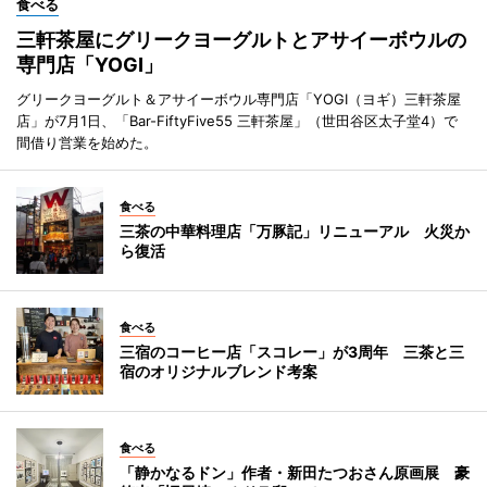
食べる
三軒茶屋にグリークヨーグルトとアサイーボウルの
専門店「YOGI」
グリークヨーグルト＆アサイーボウル専門店「YOGI（ヨギ）三軒茶屋
店」が7月1日、「Bar-FiftyFive55 三軒茶屋」（世田谷区太子堂4）で
間借り営業を始めた。
食べる
三茶の中華料理店「万豚記」リニューアル 火災か
ら復活
食べる
三宿のコーヒー店「スコレー」が3周年 三茶と三
宿のオリジナルブレンド考案
食べる
「静かなるドン」作者・新田たつおさん原画展 豪