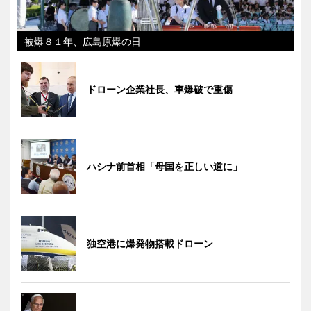
被爆８１年、広島原爆の日
ドローン企業社長、車爆破で重傷
ハシナ前首相「母国を正しい道に」
独空港に爆発物搭載ドローン