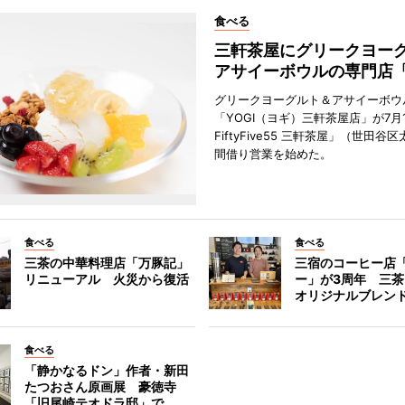
食べる
三軒茶屋にグリークヨー
アサイーボウルの専門店「
グリークヨーグルト＆アサイーボウ
「YOGI（ヨギ）三軒茶屋店」が7月1
FiftyFive55 三軒茶屋」（世田谷
間借り営業を始めた。
食べる
食べる
三茶の中華料理店「万豚記」
三宿のコーヒー店
リニューアル 火災から復活
ー」が3周年 三
オリジナルブレン
食べる
「静かなるドン」作者・新田
たつおさん原画展 豪徳寺
「旧尾崎テオドラ邸」で