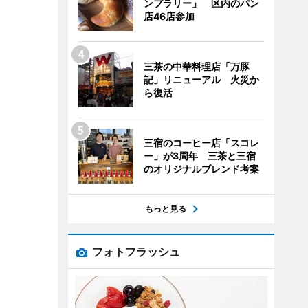
ンプラリー」 区内のパン
店46店参加
三茶の中華料理店「万豚
記」リニューアル 火災か
ら復活
三宿のコーヒー店「スコレ
ー」が3周年 三茶と三宿
のオリジナルブレンド考案
もっと見る
フォトフラッシュ