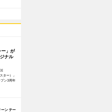
レー」が
ジナル
EE
ースター）」
ープン3周年
ーン テー