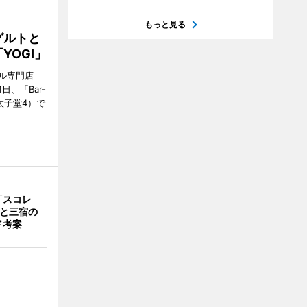
もっと見る
グルトと
YOGI」
ル専門店
日、「Bar-
区太子堂4）で
「スコレ
茶と三宿の
ド考案