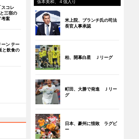
張本美和、４強入り
「スコレ
茶と三宿の
ド考案
米上院、ブランチ氏の司法
長官人事承認
ーン テー
販と飲食の
柏、開幕白星 Ｊリーグ
町田、大勝で発進 Ｊリー
グ
日本、豪州に惜敗 ラグビ
ー