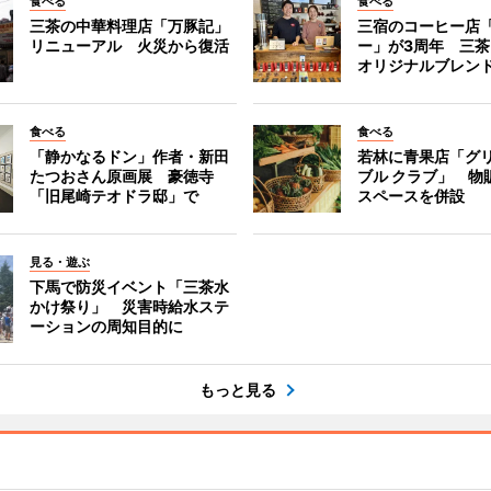
食べる
食べる
三茶の中華料理店「万豚記」
三宿のコーヒー店
リニューアル 火災から復活
ー」が3周年 三
オリジナルブレン
食べる
食べる
「静かなるドン」作者・新田
若林に青果店「グリ
たつおさん原画展 豪徳寺
ブル クラブ」 物
「旧尾崎テオドラ邸」で
スペースを併設
見る・遊ぶ
下馬で防災イベント「三茶水
かけ祭り」 災害時給水ステ
ーションの周知目的に
もっと見る