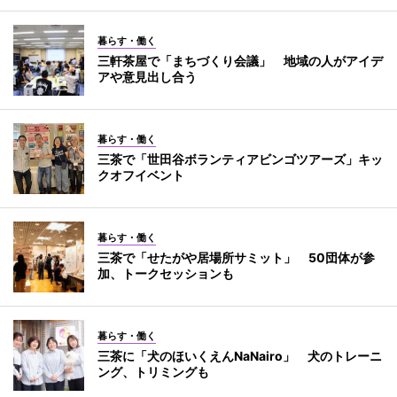
暮らす・働く
三軒茶屋で「まちづくり会議」 地域の人がアイデ
アや意見出し合う
暮らす・働く
三茶で「世田谷ボランティアビンゴツアーズ」キッ
クオフイベント
暮らす・働く
三茶で「せたがや居場所サミット」 50団体が参
加、トークセッションも
暮らす・働く
三茶に「犬のほいくえんNaNairo」 犬のトレーニ
ング、トリミングも