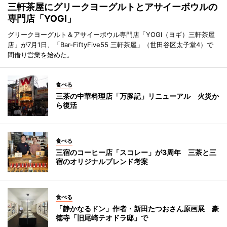
三軒茶屋にグリークヨーグルトとアサイーボウルの
専門店「YOGI」
グリークヨーグルト＆アサイーボウル専門店「YOGI（ヨギ）三軒茶屋
店」が7月1日、「Bar-FiftyFive55 三軒茶屋」（世田谷区太子堂4）で
間借り営業を始めた。
食べる
三茶の中華料理店「万豚記」リニューアル 火災か
ら復活
食べる
三宿のコーヒー店「スコレー」が3周年 三茶と三
宿のオリジナルブレンド考案
食べる
「静かなるドン」作者・新田たつおさん原画展 豪
徳寺「旧尾崎テオドラ邸」で