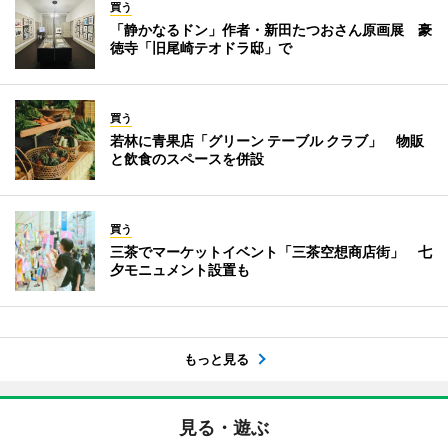
買う
「静かなるドン」作者・新田たつおさん原画展 豪
徳寺「旧尾崎テオドラ邸」で
買う
若林に青果店「グリーン テーブル クラブ」 物販
と飲食のスペースを併設
買う
三茶でマーケットイベント「三茶空想商店街」 七
夕モニュメント設置も
もっと見る
見る・遊ぶ