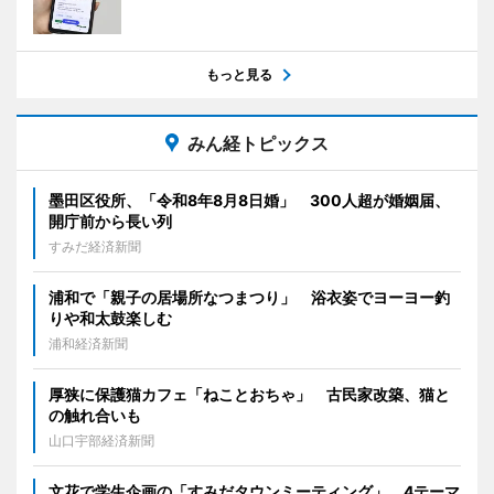
もっと見る
みん経トピックス
墨田区役所、「令和8年8月8日婚」 300人超が婚姻届、
開庁前から長い列
すみだ経済新聞
浦和で「親子の居場所なつまつり」 浴衣姿でヨーヨー釣
りや和太鼓楽しむ
浦和経済新聞
厚狭に保護猫カフェ「ねことおちゃ」 古民家改築、猫と
の触れ合いも
山口宇部経済新聞
文花で学生企画の「すみだタウンミーティング」 4テーマ