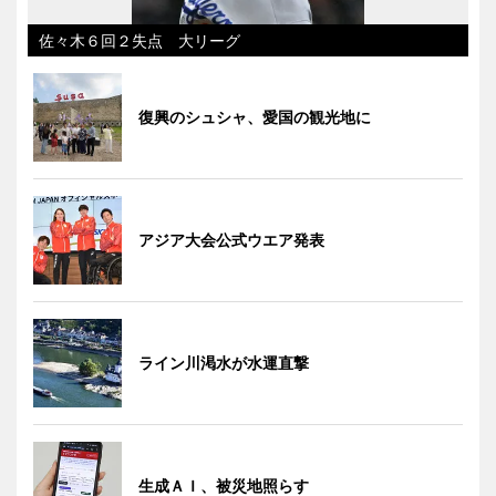
佐々木６回２失点 大リーグ
復興のシュシャ、愛国の観光地に
アジア大会公式ウエア発表
ライン川渇水が水運直撃
生成ＡＩ、被災地照らす