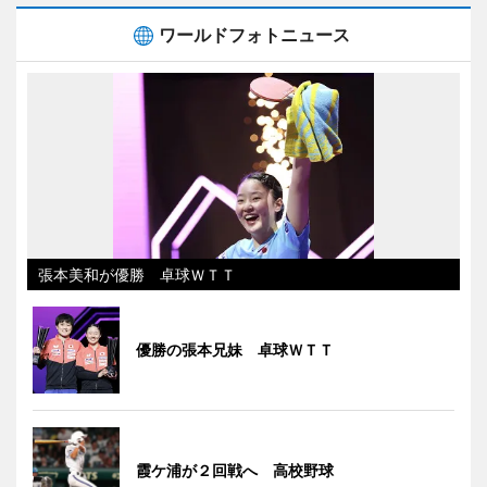
ワールドフォトニュース
張本美和が優勝 卓球ＷＴＴ
優勝の張本兄妹 卓球ＷＴＴ
霞ケ浦が２回戦へ 高校野球