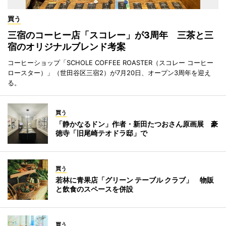
買う
三宿のコーヒー店「スコレー」が3周年 三茶と三
宿のオリジナルブレンド考案
コーヒーショップ「SCHOLE COFFEE ROASTER（スコレー コーヒー
ロースター）」（世田谷区三宿2）が7月20日、オープン3周年を迎え
る。
買う
「静かなるドン」作者・新田たつおさん原画展 豪
徳寺「旧尾崎テオドラ邸」で
買う
若林に青果店「グリーン テーブル クラブ」 物販
と飲食のスペースを併設
買う