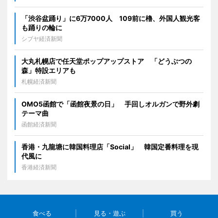
「渋谷盆踊り」に6万7000人 109前に櫓、外国人観光客
も踊りの輪に
シブヤ経済新聞
大丸札幌店で任天堂ポップアップストア 「どうぶつの
森」特設エリアも
札幌経済新聞
OMO5函館で「函館夜景の日」 手回しオルガンで野外劇
テーマ曲
函館経済新聞
香港・九龍塘に韓国料理店「Social」 韓国定番料理を現
代風に
香港経済新聞
食べる
見る・遊ぶ
買う