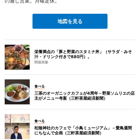
の通し営業。月曜定休。
地図を見る
栄養満点の「豚と野菜のスタミナ丼」（サラダ・みそ
汁・ドリンク付きで880円）。
関連画像
食べる
三茶のオーガニックカフェが4周年－野菜ソムリエの店
主がメニュー考案（三軒茶屋経済新聞）
食べる
松陰神社のカフェで「小鳥ミュージアム」－愛鳥週間
にちなんで企画（三軒茶屋経済新聞）