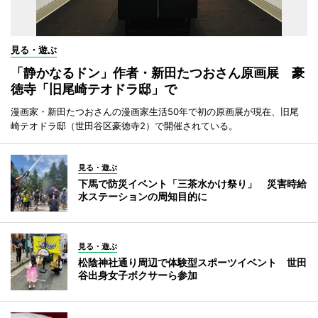
見る・遊ぶ
「静かなるドン」作者・新田たつおさん原画展 豪
徳寺「旧尾崎テオドラ邸」で
漫画家・新田たつおさんの漫画家生活50年で初の原画展が現在、旧尾
崎テオドラ邸（世田谷区豪徳寺2）で開催されている。
見る・遊ぶ
下馬で防災イベント「三茶水かけ祭り」 災害時給
水ステーションの周知目的に
見る・遊ぶ
松陰神社通り周辺で体験型スポーツイベント 世田
谷出身女子ボクサーら参加