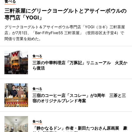
食べる
三軒茶屋にグリークヨーグルトとアサイーボウルの
専門店「YOGI」
グリークヨーグルト＆アサイーボウル専門店「YOGI（ヨギ）三軒茶屋
店」が7月1日、「Bar-FiftyFive55 三軒茶屋」（世田谷区太子堂4）で
間借り営業を始めた。
食べる
三茶の中華料理店「万豚記」リニューアル 火災か
ら復活
食べる
三宿のコーヒー店「スコレー」が3周年 三茶と三
宿のオリジナルブレンド考案
食べる
「静かなるドン」作者・新田たつおさん原画展 豪