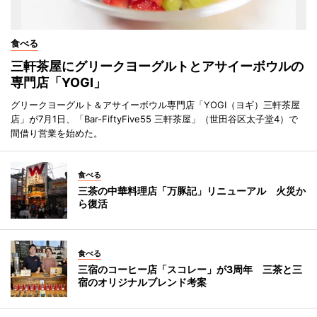
食べる
三軒茶屋にグリークヨーグルトとアサイーボウルの
専門店「YOGI」
グリークヨーグルト＆アサイーボウル専門店「YOGI（ヨギ）三軒茶屋
店」が7月1日、「Bar-FiftyFive55 三軒茶屋」（世田谷区太子堂4）で
間借り営業を始めた。
食べる
三茶の中華料理店「万豚記」リニューアル 火災か
ら復活
食べる
三宿のコーヒー店「スコレー」が3周年 三茶と三
宿のオリジナルブレンド考案