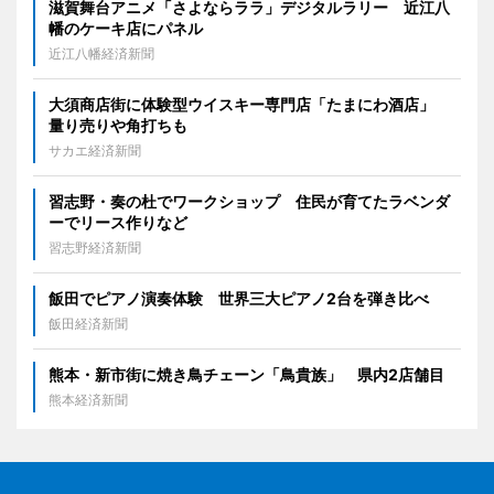
滋賀舞台アニメ「さよならララ」デジタルラリー 近江八
幡のケーキ店にパネル
近江八幡経済新聞
大須商店街に体験型ウイスキー専門店「たまにわ酒店」
量り売りや角打ちも
サカエ経済新聞
習志野・奏の杜でワークショップ 住民が育てたラベンダ
ーでリース作りなど
習志野経済新聞
飯田でピアノ演奏体験 世界三大ピアノ2台を弾き比べ
飯田経済新聞
熊本・新市街に焼き鳥チェーン「鳥貴族」 県内2店舗目
熊本経済新聞