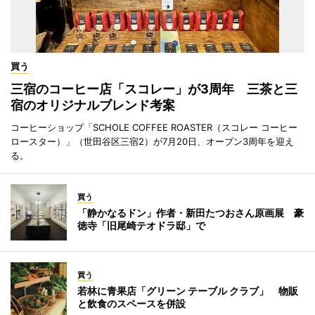
買う
三宿のコーヒー店「スコレー」が3周年 三茶と三
宿のオリジナルブレンド考案
コーヒーショップ「SCHOLE COFFEE ROASTER（スコレー コーヒー
ロースター）」（世田谷区三宿2）が7月20日、オープン3周年を迎え
る。
買う
「静かなるドン」作者・新田たつおさん原画展 豪
徳寺「旧尾崎テオドラ邸」で
買う
若林に青果店「グリーン テーブル クラブ」 物販
と飲食のスペースを併設