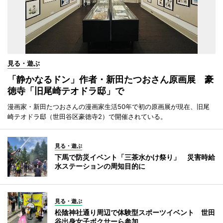
見る・遊ぶ
「静かなるドン」作者・新田たつおさん原画展 豪
徳寺「旧尾崎テオドラ邸」で
漫画家・新田たつおさんの漫画家生活50年で初の原画展が現在、旧尾
崎テオドラ邸（世田谷区豪徳寺2）で開催されている。
見る・遊ぶ
下馬で防災イベント「三茶水かけ祭り」 災害時給
水ステーションの周知目的に
見る・遊ぶ
松陰神社通り周辺で体験型スポーツイベント 世田
谷出身女子ボクサーら参加