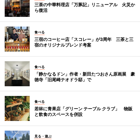
三茶の中華料理店「万豚記」リニューアル 火災か
ら復活
食べる
三宿のコーヒー店「スコレー」が3周年 三茶と三
宿のオリジナルブレンド考案
食べる
「静かなるドン」作者・新田たつおさん原画展 豪
徳寺「旧尾崎テオドラ邸」で
食べる
若林に青果店「グリーン テーブル クラブ」 物販
と飲食のスペースを併設
見る・遊ぶ