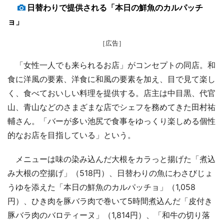
日替わりで提供される「本日の鮮魚のカルパッチ
ョ」
［広告］
「女性一人でも来られるお店」がコンセプトの同店。和
食に洋風の要素、洋食に和風の要素を加え、目で見て楽し
く、食べておいしい料理を提供する。店主は中目黒、代官
山、青山などのさまざまな店でシェフを務めてきた田村祐
輔さん。「バーが多い池尻で食事をゆっくり楽しめる個性
的なお店を目指している」という。
メニューは味の染み込んだ大根をカラっと揚げた「煮込
み大根の空揚げ」（518円）、日替わりの魚にわさびじょ
うゆを添えた「本日の鮮魚のカルパッチョ」（1,058
円）、ひき肉を豚バラ肉で巻いて5時間煮込んだ「皮付き
豚バラ肉のバロティーヌ」（1,814円）、「和牛の切り落