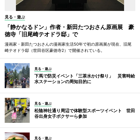
見る・遊ぶ
「静かなるドン」作者・新田たつおさん原画展 豪
徳寺「旧尾崎テオドラ邸」で
漫画家・新田たつおさんの漫画家生活50年で初の原画展が現在、旧尾
崎テオドラ邸（世田谷区豪徳寺2）で開催されている。
見る・遊ぶ
下馬で防災イベント「三茶水かけ祭り」 災害時給
水ステーションの周知目的に
見る・遊ぶ
松陰神社通り周辺で体験型スポーツイベント 世田
谷出身女子ボクサーら参加
見る・遊ぶ