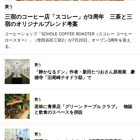
買う
三宿のコーヒー店「スコレー」が3周年 三茶と三
宿のオリジナルブレンド考案
コーヒーショップ「SCHOLE COFFEE ROASTER（スコレー コーヒー
ロースター）」（世田谷区三宿2）が7月20日、オープン3周年を迎え
る。
買う
「静かなるドン」作者・新田たつおさん原画展 豪
徳寺「旧尾崎テオドラ邸」で
買う
若林に青果店「グリーン テーブル クラブ」 物販
と飲食のスペースを併設
買う