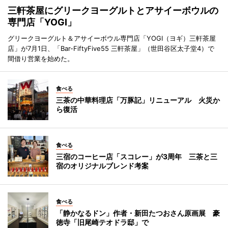
三軒茶屋にグリークヨーグルトとアサイーボウルの
専門店「YOGI」
グリークヨーグルト＆アサイーボウル専門店「YOGI（ヨギ）三軒茶屋
店」が7月1日、「Bar-FiftyFive55 三軒茶屋」（世田谷区太子堂4）で
間借り営業を始めた。
食べる
三茶の中華料理店「万豚記」リニューアル 火災か
ら復活
食べる
三宿のコーヒー店「スコレー」が3周年 三茶と三
宿のオリジナルブレンド考案
食べる
「静かなるドン」作者・新田たつおさん原画展 豪
徳寺「旧尾崎テオドラ邸」で