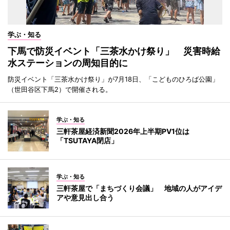
学ぶ・知る
下馬で防災イベント「三茶水かけ祭り」 災害時給
水ステーションの周知目的に
防災イベント「三茶水かけ祭り」が7月18日、「こどものひろば公園」
（世田谷区下馬2）で開催される。
学ぶ・知る
三軒茶屋経済新聞2026年上半期PV1位は
「TSUTAYA閉店」
学ぶ・知る
三軒茶屋で「まちづくり会議」 地域の人がアイデ
アや意見出し合う