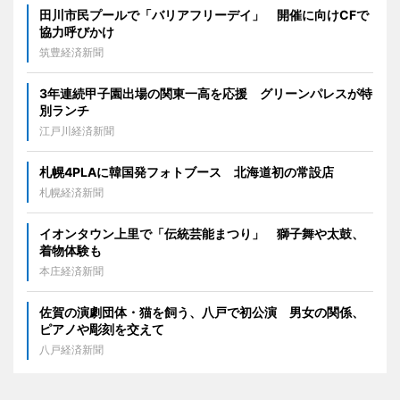
田川市民プールで「バリアフリーデイ」 開催に向けCFで
協力呼びかけ
筑豊経済新聞
3年連続甲子園出場の関東一高を応援 グリーンパレスが特
別ランチ
江戸川経済新聞
札幌4PLAに韓国発フォトブース 北海道初の常設店
札幌経済新聞
イオンタウン上里で「伝統芸能まつり」 獅子舞や太鼓、
着物体験も
本庄経済新聞
佐賀の演劇団体・猫を飼う、八戸で初公演 男女の関係、
ピアノや彫刻を交えて
八戸経済新聞