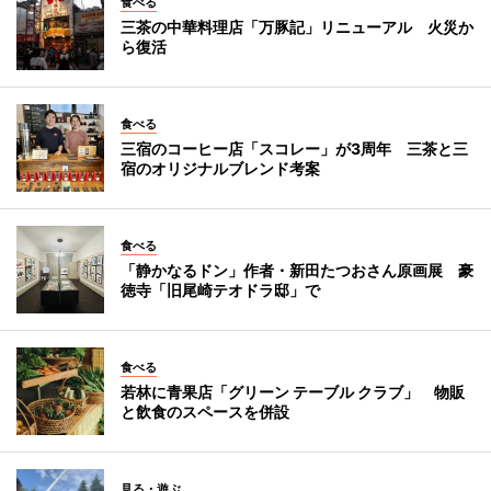
食べる
三茶の中華料理店「万豚記」リニューアル 火災か
ら復活
食べる
三宿のコーヒー店「スコレー」が3周年 三茶と三
宿のオリジナルブレンド考案
食べる
「静かなるドン」作者・新田たつおさん原画展 豪
徳寺「旧尾崎テオドラ邸」で
食べる
若林に青果店「グリーン テーブル クラブ」 物販
と飲食のスペースを併設
見る・遊ぶ