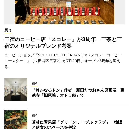
買う
三宿のコーヒー店「スコレー」が3周年 三茶と三
宿のオリジナルブレンド考案
コーヒーショップ「SCHOLE COFFEE ROASTER（スコレー コーヒー
ロースター）」（世田谷区三宿2）が7月20日、オープン3周年を迎え
る。
買う
「静かなるドン」作者・新田たつおさん原画展 豪
徳寺「旧尾崎テオドラ邸」で
買う
若林に青果店「グリーン テーブル クラブ」 物販
と飲食のスペースを併設