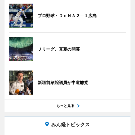
プロ野球・ＤｅＮＡ２―１広島
Ｊリーグ、真夏の開幕
新垣前衆院議員が中道離党
もっと見る
みん経トピックス