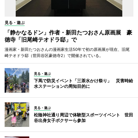
見る・遊ぶ
「静かなるドン」作者・新田たつおさん原画展 豪
徳寺「旧尾崎テオドラ邸」で
漫画家・新田たつおさんの漫画家生活50年で初の原画展が現在、旧尾
崎テオドラ邸（世田谷区豪徳寺2）で開催されている。
見る・遊ぶ
下馬で防災イベント「三茶水かけ祭り」 災害時給
水ステーションの周知目的に
見る・遊ぶ
松陰神社通り周辺で体験型スポーツイベント 世田
谷出身女子ボクサーら参加