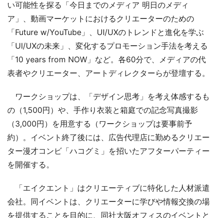
い可能性を探る「今日までのメディア 明日のメディ
ア」、動画マーケットにおけるクリエーターのための
「Future w/YouTube」、UI/UXのトレンドと進化を学ぶ
「UI/UXの未来」、変化するプロモーション手法を考える
「10 years from NOW」など。各60分で、メディアの代
表者やクリエーター、アートディレクターらが登壇する。
ワークショップは、「デザイン思考」を考え体感するも
の（1,500円）や、手作り衣装と箱庭での記念写真撮影
（3,000円）を用意する（ワークショップは要事前予
約）。イベント終了後には、広告代理店に勤めるクリエー
ター漫才コンビ「ハコグミ」を招いたアフターパーティー
を開催する。
「エイクエント」はクリエーティブに特化した人材派遣
会社。同イベントは、クリエーターに学びや情報交換の場
を提供することを目的に、同社大阪オフィスのイベントと