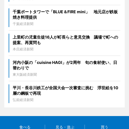
千葉ポートタワーで「BLUE＆FIRE mini」 地元店が鉄板
焼き料理提供
千葉経済新聞
上里町の児童生徒16人が町長らと意見交換 議場で町への
提案、再質問も
本庄経済新聞
河内小阪の「cuisine HAGI」が2周年 旬の食材使い、日
替わりで
東大阪経済新聞
平川・長谷川鉄工が全国大会一次審査に挑む 浮世絵を10
層の鋼板で再現
弘前経済新聞
食べる
見る・遊ぶ
買う