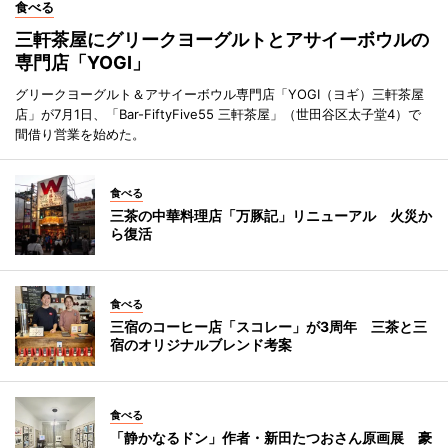
食べる
三軒茶屋にグリークヨーグルトとアサイーボウルの
専門店「YOGI」
グリークヨーグルト＆アサイーボウル専門店「YOGI（ヨギ）三軒茶屋
店」が7月1日、「Bar-FiftyFive55 三軒茶屋」（世田谷区太子堂4）で
間借り営業を始めた。
食べる
三茶の中華料理店「万豚記」リニューアル 火災か
ら復活
食べる
三宿のコーヒー店「スコレー」が3周年 三茶と三
宿のオリジナルブレンド考案
食べる
「静かなるドン」作者・新田たつおさん原画展 豪