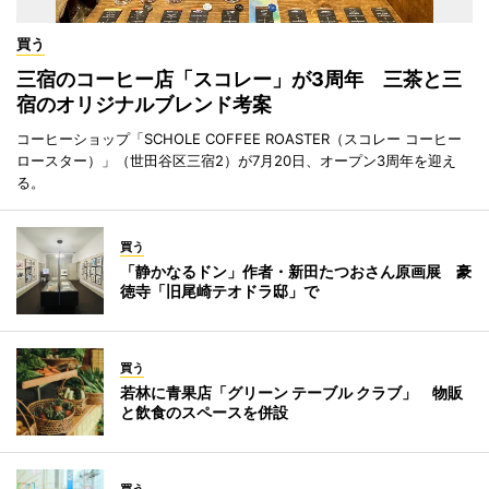
買う
三宿のコーヒー店「スコレー」が3周年 三茶と三
宿のオリジナルブレンド考案
コーヒーショップ「SCHOLE COFFEE ROASTER（スコレー コーヒー
ロースター）」（世田谷区三宿2）が7月20日、オープン3周年を迎え
る。
買う
「静かなるドン」作者・新田たつおさん原画展 豪
徳寺「旧尾崎テオドラ邸」で
買う
若林に青果店「グリーン テーブル クラブ」 物販
と飲食のスペースを併設
買う