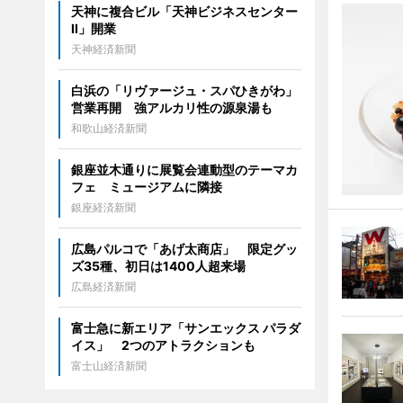
天神に複合ビル「天神ビジネスセンター
II」開業
天神経済新聞
白浜の「リヴァージュ・スパひきがわ」
営業再開 強アルカリ性の源泉湯も
和歌山経済新聞
銀座並木通りに展覧会連動型のテーマカ
フェ ミュージアムに隣接
銀座経済新聞
広島パルコで「あげ太商店」 限定グッ
ズ35種、初日は1400人超来場
広島経済新聞
富士急に新エリア「サンエックス パラダ
イス」 2つのアトラクションも
富士山経済新聞