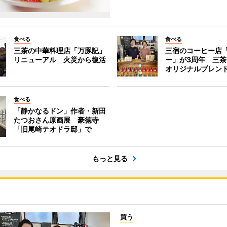
食べる
食べる
三茶の中華料理店「万豚記」
三宿のコーヒー店
リニューアル 火災から復活
ー」が3周年 三
オリジナルブレン
食べる
「静かなるドン」作者・新田
たつおさん原画展 豪徳寺
「旧尾崎テオドラ邸」で
もっと見る
買う