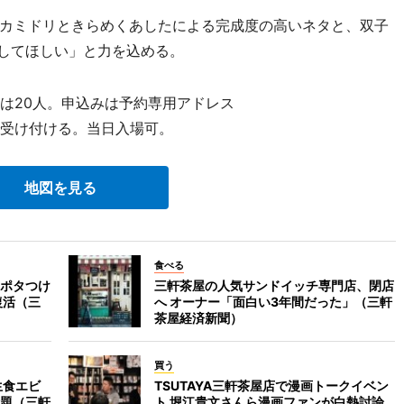
カミドリときらめくあしたによる完成度の高いネタと、双子
目してほしい」と力を込める。
は20人。申込みは予約専用アドレス
com）で受け付ける。当日入場可。
地図を見る
食べる
ポタつけ
三軒茶屋の人気サンドイッチ専門店、閉店
復活（三
へ オーナー「面白い3年間だった」（三軒
茶屋経済新聞）
買う
生食エビ
TSUTAYA三軒茶屋店で漫画トークイベン
題（三軒
ト 堀江貴文さんら漫画ファンが白熱討論