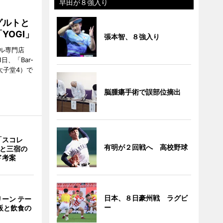
早田が８強入り
グルトと
YOGI」
張本智、８強入り
ル専門店
日、「Bar-
区太子堂4）で
脳腫瘍手術で誤部位摘出
「スコレ
有明が２回戦へ 高校野球
茶と三宿の
ド考案
日本、８日豪州戦 ラグビ
ーン テー
ー
販と飲食の