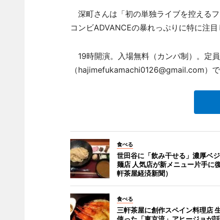
深町さんは「初の単独ライブを控えるフ
コンビADVANCEの暴れっぷりに特に注
19時開演。入場無料（カンパ制）。定員
（hajimefukamachi0126@gmail.
食べる
世田谷に「飲み干せる」濃厚ベジ
麺店 人気店が新メニュー片手に
軒茶屋経済新聞）
食べる
三軒茶屋に創作スペイン料理店 
使った「東京流」アヒージョが話