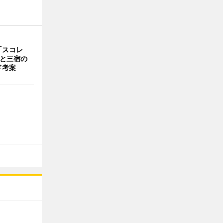
「スコレ
茶と三宿の
ド考案