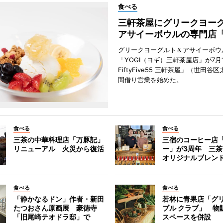
食べる
三軒茶屋にグリークヨー
アサイーボウルの専門店「
グリークヨーグルト＆アサイーボウ
「YOGI（ヨギ）三軒茶屋店」が7月1
FiftyFive55 三軒茶屋」（世田谷
間借り営業を始めた。
食べる
食べる
三茶の中華料理店「万豚記」
三宿のコーヒー店
リニューアル 火災から復活
ー」が3周年 三
オリジナルブレン
食べる
食べる
「静かなるドン」作者・新田
若林に青果店「グリ
たつおさん原画展 豪徳寺
ブル クラブ」 物
「旧尾崎テオドラ邸」で
スペースを併設