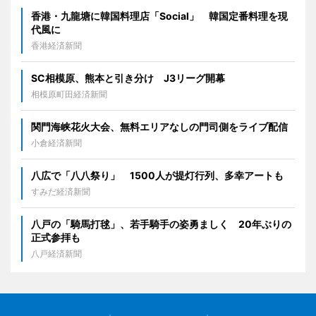
香港・九龍塘に韓国料理店「Social」 韓国定番料理を現
代風に
香港経済新聞
SC相模原、熊本と引き分け J3リーグ開幕
相模原町田経済新聞
関門海峡花火大会、無料エリアなしの門司側をライブ配信
小倉経済新聞
八広で「八八祭り」 1500人が提灯行列、多幸アートも
すみだ経済新聞
八戸の「騎馬打毬」、若手騎手の姿勇ましく 20年ぶりの
正式参拝も
八戸経済新聞