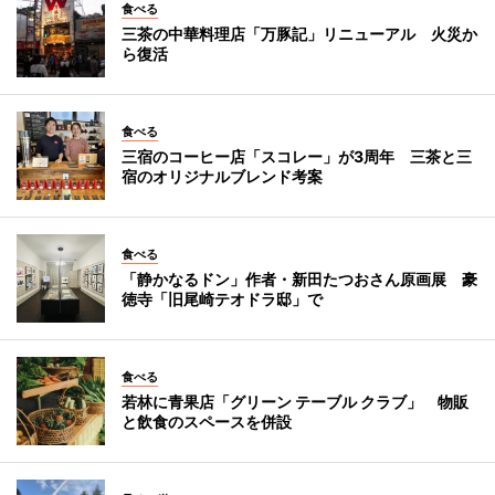
食べる
三茶の中華料理店「万豚記」リニューアル 火災か
ら復活
食べる
三宿のコーヒー店「スコレー」が3周年 三茶と三
宿のオリジナルブレンド考案
食べる
「静かなるドン」作者・新田たつおさん原画展 豪
徳寺「旧尾崎テオドラ邸」で
食べる
若林に青果店「グリーン テーブル クラブ」 物販
と飲食のスペースを併設