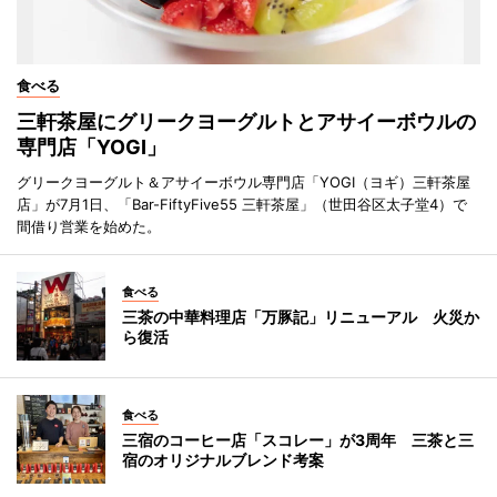
食べる
三軒茶屋にグリークヨーグルトとアサイーボウルの
専門店「YOGI」
グリークヨーグルト＆アサイーボウル専門店「YOGI（ヨギ）三軒茶屋
店」が7月1日、「Bar-FiftyFive55 三軒茶屋」（世田谷区太子堂4）で
間借り営業を始めた。
食べる
三茶の中華料理店「万豚記」リニューアル 火災か
ら復活
食べる
三宿のコーヒー店「スコレー」が3周年 三茶と三
宿のオリジナルブレンド考案