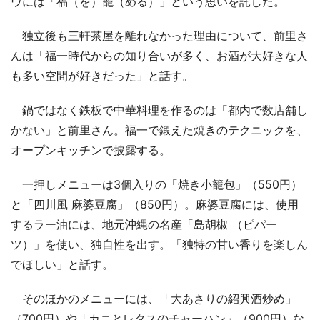
ウには「福（を）籠（める）」という思いを託した。
独立後も三軒茶屋を離れなかった理由について、前里さ
んは「福一時代からの知り合いが多く、お酒が大好きな人
も多い空間が好きだった」と話す。
鍋ではなく鉄板で中華料理を作るのは「都内で数店舗し
かない」と前里さん。福一で鍛えた焼きのテクニックを、
オープンキッチンで披露する。
一押しメニューは3個入りの「焼き小籠包」（550円）
と「四川風 麻婆豆腐」（850円）。麻婆豆腐には、使用
するラー油には、地元沖縄の名産「島胡椒 （ピパー
ツ）」を使い、独自性を出す。「独特の甘い香りを楽しん
でほしい」と話す。
そのほかのメニューには、「大あさりの紹興酒炒め」
（700円）や「カニとレタスのチャーハン」（900円）な