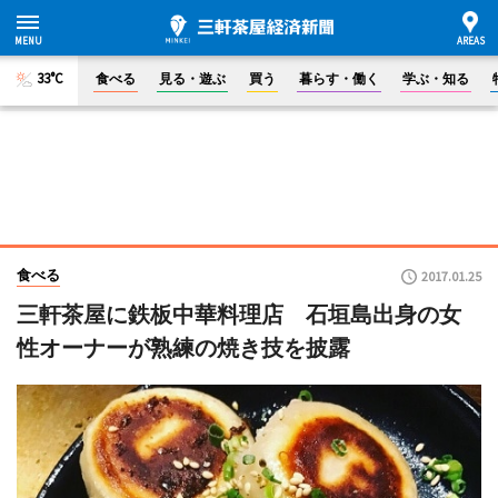
33°C
食べる
見る・遊ぶ
買う
暮らす・働く
学ぶ・知る
食べる
2017.01.25
三軒茶屋に鉄板中華料理店 石垣島出身の女
性オーナーが熟練の焼き技を披露