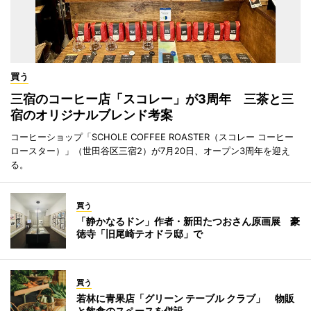
買う
三宿のコーヒー店「スコレー」が3周年 三茶と三
宿のオリジナルブレンド考案
コーヒーショップ「SCHOLE COFFEE ROASTER（スコレー コーヒー
ロースター）」（世田谷区三宿2）が7月20日、オープン3周年を迎え
る。
買う
「静かなるドン」作者・新田たつおさん原画展 豪
徳寺「旧尾崎テオドラ邸」で
買う
若林に青果店「グリーン テーブル クラブ」 物販
と飲食のスペースを併設