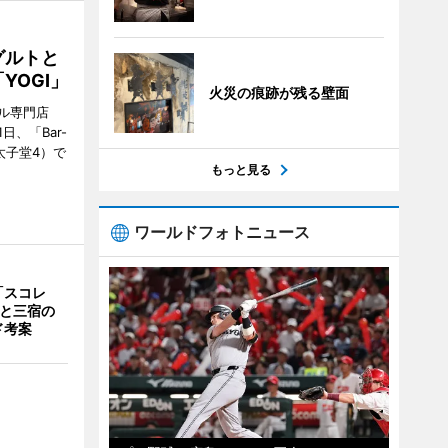
グルトと
YOGI」
火災の痕跡が残る壁面
ル専門店
日、「Bar-
区太子堂4）で
もっと見る
ワールドフォトニュース
「スコレ
茶と三宿の
ド考案