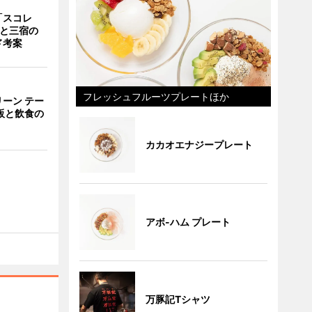
「スコレ
茶と三宿の
ド考案
フレッシュフルーツプレートほか
ーン テー
販と飲食の
カカオエナジープレート
アボ-ハム プレート
万豚記Tシャツ