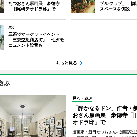
たつおさん原画展 豪徳寺
ブル クラブ」 物
「旧尾崎テオドラ邸」で
スペースを併設
買う
三茶でマーケットイベント
「三茶空想商店街」 七夕モ
ニュメント設置も
もっと見る
遊ぶ
見る・遊ぶ
「静かなるドン」作者・
おさん原画展 豪徳寺「
オドラ邸」で
漫画家・新田たつおさんの漫画家生