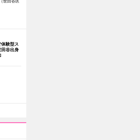
（世田谷区
で体験型ス
世田谷出身
加