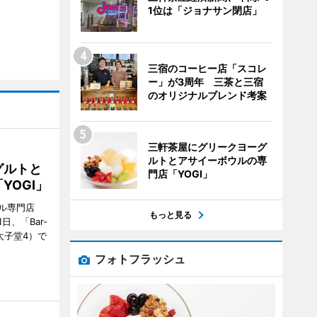
1位は「ジョナサン閉店」
三宿のコーヒー店「スコレ
ー」が3周年 三茶と三宿
のオリジナルブレンド考案
三軒茶屋にグリークヨーグ
ルトとアサイーボウルの専
グルトと
門店「YOGI」
YOGI」
ル専門店
もっと見る
日、「Bar-
区太子堂4）で
フォトフラッシュ