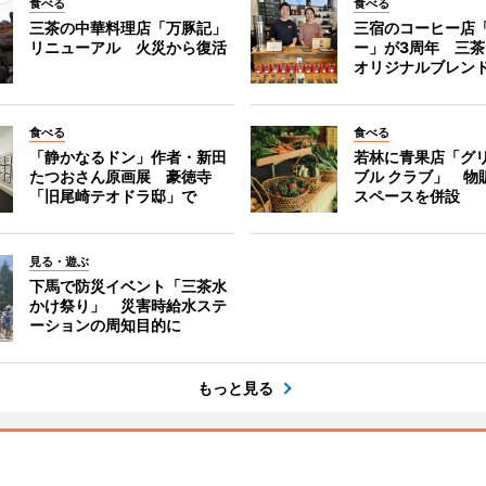
食べる
食べる
三茶の中華料理店「万豚記」
三宿のコーヒー店
リニューアル 火災から復活
ー」が3周年 三
オリジナルブレン
食べる
食べる
「静かなるドン」作者・新田
若林に青果店「グリ
たつおさん原画展 豪徳寺
ブル クラブ」 物
「旧尾崎テオドラ邸」で
スペースを併設
見る・遊ぶ
下馬で防災イベント「三茶水
かけ祭り」 災害時給水ステ
ーションの周知目的に
もっと見る