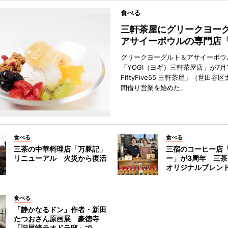
食べる
三軒茶屋にグリークヨー
アサイーボウルの専門店「
グリークヨーグルト＆アサイーボウ
「YOGI（ヨギ）三軒茶屋店」が7月1
FiftyFive55 三軒茶屋」（世田谷
間借り営業を始めた。
食べる
食べる
三茶の中華料理店「万豚記」
三宿のコーヒー店
リニューアル 火災から復活
ー」が3周年 三
オリジナルブレン
食べる
「静かなるドン」作者・新田
たつおさん原画展 豪徳寺
「旧尾崎テオドラ邸」で