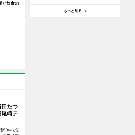
販と飲食の
もっと見る
新田たつ
旧尾崎テ
活50年で初