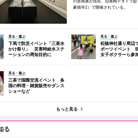
の原画展が現在、旧尾崎テオドラ邸
豪徳寺2）で開催されている。
見る・遊ぶ
見る・遊ぶ
下馬で防災イベント「三茶水
松陰神社通り周辺
かけ祭り」 災害時給水ステ
ポーツイベント 
ーションの周知目的に
女子ボクサーら参
見る・遊ぶ
三茶で国際交流イベント 各
国の料理・雑貨販売やダンス
ショーなど
もっと見る
知る