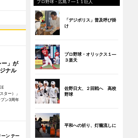
プロ野球・広島７―１１巨人
「デジポリス」普及呼び掛
け
プロ野球・オリックス１―
３楽天
レー」が
ジナル
EE
佐野日大、２回戦へ 高校
ースター）」
野球
ープン3周年
平和への祈り、灯籠流しに
ーン テー