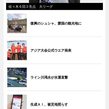
佐々木６回２失点 大リーグ
復興のシュシャ、愛国の観光地に
アジア大会公式ウエア発表
ライン川渇水が水運直撃
生成ＡＩ、被災地照らす