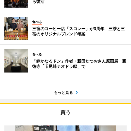
ら復活
食べる
三宿のコーヒー店「スコレー」が3周年 三茶と三
宿のオリジナルブレンド考案
食べる
「静かなるドン」作者・新田たつおさん原画展 豪
徳寺「旧尾崎テオドラ邸」で
もっと見る
買う