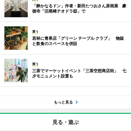
「静かなるドン」作者・新田たつおさん原画展 豪
徳寺「旧尾崎テオドラ邸」で
買う
若林に青果店「グリーン テーブル クラブ」 物販
と飲食のスペースを併設
買う
三茶でマーケットイベント「三茶空想商店街」 七
夕モニュメント設置も
もっと見る
見る・遊ぶ