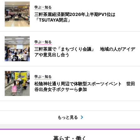
学ぶ・知る
三軒茶屋経済新聞2026年上半期PV1位は
「TSUTAYA閉店」
学ぶ・知る
三軒茶屋で「まちづくり会議」 地域の人がアイデ
アや意見出し合う
学ぶ・知る
松陰神社通り周辺で体験型スポーツイベント 世田
谷出身女子ボクサーら参加
もっと見る
暮らす・働く