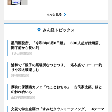
もっと見る
みん経トピックス
墨田区役所、「令和8年8月8日婚」 300人超が婚姻届、
開庁前から長い列
すみだ経済新聞
浦和で「親子の居場所なつまつり」 浴衣姿でヨーヨー釣
りや和太鼓楽しむ
浦和経済新聞
厚狭に保護猫カフェ「ねことおちゃ」 古民家改築、猫と
の触れ合いも
山口宇部経済新聞
文花で学生企画の「すみだタウンミーティング」 4テーマ