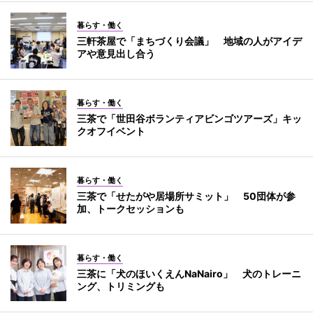
暮らす・働く
三軒茶屋で「まちづくり会議」 地域の人がアイデ
アや意見出し合う
暮らす・働く
三茶で「世田谷ボランティアビンゴツアーズ」キッ
クオフイベント
暮らす・働く
三茶で「せたがや居場所サミット」 50団体が参
加、トークセッションも
暮らす・働く
三茶に「犬のほいくえんNaNairo」 犬のトレーニ
ング、トリミングも