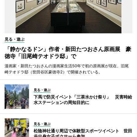
見る・遊ぶ
「静かなるドン」作者・新田たつおさん原画展 豪
徳寺「旧尾崎テオドラ邸」で
漫画家・新田たつおさんの漫画家生活50年で初の原画展が現在、旧尾
崎テオドラ邸（世田谷区豪徳寺2）で開催されている。
見る・遊ぶ
下馬で防災イベント「三茶水かけ祭り」 災害時給
水ステーションの周知目的に
見る・遊ぶ
松陰神社通り周辺で体験型スポーツイベント 世田
谷出身女子ボクサーら参加