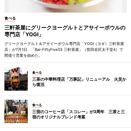
食べる
三軒茶屋にグリークヨーグルトとアサイーボウルの
専門店「YOGI」
グリークヨーグルト＆アサイーボウル専門店「YOGI（ヨギ）三軒茶屋
店」が7月1日、「Bar-FiftyFive55 三軒茶屋」（世田谷区太子堂4）で
間借り営業を始めた。
食べる
三茶の中華料理店「万豚記」リニューアル 火災か
ら復活
食べる
三宿のコーヒー店「スコレー」が3周年 三茶と三
宿のオリジナルブレンド考案