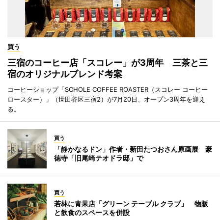
買う
三宿のコーヒー店「スコレー」が3周年 三茶と三
宿のオリジナルブレンド考案
コーヒーショップ「SCHOLE COFFEE ROASTER（スコレー コーヒー
ロースター）」（世田谷区三宿2）が7月20日、オープン3周年を迎え
る。
買う
「静かなるドン」作者・新田たつおさん原画展 豪
徳寺「旧尾崎テオドラ邸」で
買う
若林に青果店「グリーン テーブル クラブ」 物販
と飲食のスペースを併設