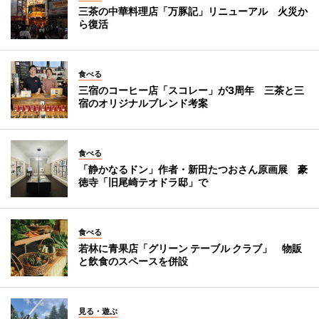
三茶の中華料理店「万豚記」リニューアル 火災か
ら復活
食べる
三宿のコーヒー店「スコレー」が3周年 三茶と三
宿のオリジナルブレンド考案
食べる
「静かなるドン」作者・新田たつおさん原画展 豪
徳寺「旧尾崎テオドラ邸」で
食べる
若林に青果店「グリーン テーブル クラブ」 物販
と飲食のスペースを併設
見る・遊ぶ