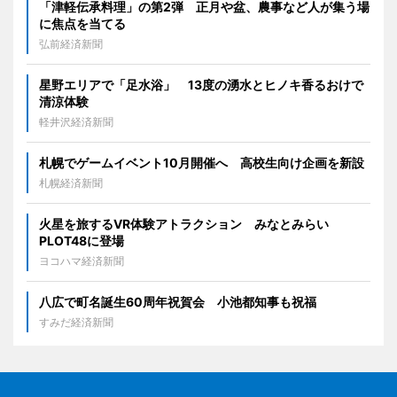
「津軽伝承料理」の第2弾 正月や盆、農事など人が集う場
に焦点を当てる
弘前経済新聞
星野エリアで「足水浴」 13度の湧水とヒノキ香るおけで
清涼体験
軽井沢経済新聞
札幌でゲームイベント10月開催へ 高校生向け企画を新設
札幌経済新聞
火星を旅するVR体験アトラクション みなとみらい
PLOT48に登場
ヨコハマ経済新聞
八広で町名誕生60周年祝賀会 小池都知事も祝福
すみだ経済新聞