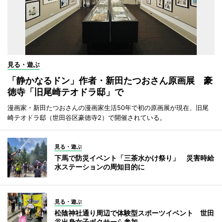
見る・遊ぶ
「静かなるドン」作者・新田たつおさん原画展 豪
徳寺「旧尾崎テオドラ邸」で
漫画家・新田たつおさんの漫画家生活50年で初の原画展が現在、旧尾
崎テオドラ邸（世田谷区豪徳寺2）で開催されている。
見る・遊ぶ
下馬で防災イベント「三茶水かけ祭り」 災害時給
水ステーションの周知目的に
見る・遊ぶ
松陰神社通り周辺で体験型スポーツイベント 世田
谷出身女子ボクサーら参加