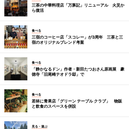
三茶の中華料理店「万豚記」リニューアル 火災か
ら復活
食べる
三宿のコーヒー店「スコレー」が3周年 三茶と三
宿のオリジナルブレンド考案
食べる
「静かなるドン」作者・新田たつおさん原画展 豪
徳寺「旧尾崎テオドラ邸」で
食べる
若林に青果店「グリーン テーブル クラブ」 物販
と飲食のスペースを併設
見る・遊ぶ