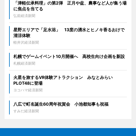
「津軽伝承料理」の第2弾 正月や盆、農事など人が集う場
に焦点を当てる
弘前経済新聞
星野エリアで「足水浴」 13度の湧水とヒノキ香るおけで
清涼体験
軽井沢経済新聞
札幌でゲームイベント10月開催へ 高校生向け企画を新設
札幌経済新聞
火星を旅するVR体験アトラクション みなとみらい
PLOT48に登場
ヨコハマ経済新聞
八広で町名誕生60周年祝賀会 小池都知事も祝福
すみだ経済新聞