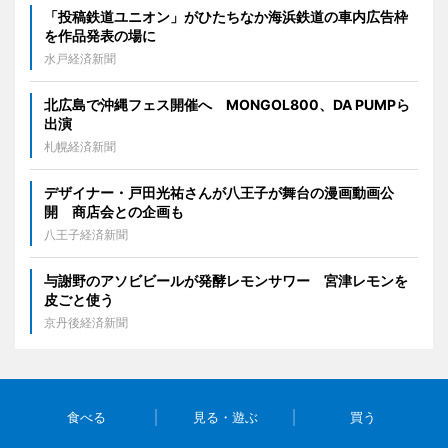
「投稿鉄道ユニオン」がひたちなか海浜鉄道の車内広告枠
を作品発表の場に
水戸経済新聞
北広島で沖縄フェス開催へ MONGOL800、DA PUMPら
出演
札幌経済新聞
デザイナー・戸田光祐さんが八王子が舞台の漫画動画公
開 商店会との企画も
八王子経済新聞
与謝野のアソビビールが発酵レモンサワー 宮津レモンを
皮ごと使う
京丹後経済新聞
食べる
見る・遊ぶ
買う