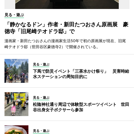
見る・遊ぶ
「静かなるドン」作者・新田たつおさん原画展 豪
徳寺「旧尾崎テオドラ邸」で
漫画家・新田たつおさんの漫画家生活50年で初の原画展が現在、旧尾
崎テオドラ邸（世田谷区豪徳寺2）で開催されている。
見る・遊ぶ
下馬で防災イベント「三茶水かけ祭り」 災害時給
水ステーションの周知目的に
見る・遊ぶ
松陰神社通り周辺で体験型スポーツイベント 世田
谷出身女子ボクサーら参加
見る・遊ぶ