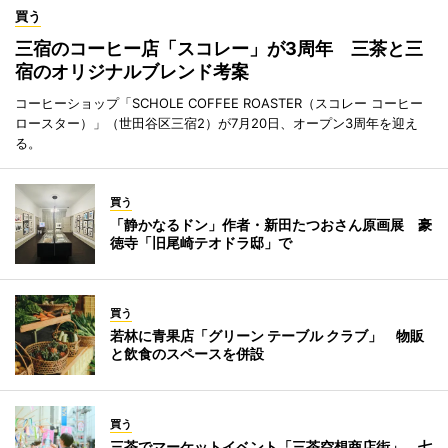
買う
三宿のコーヒー店「スコレー」が3周年 三茶と三
宿のオリジナルブレンド考案
コーヒーショップ「SCHOLE COFFEE ROASTER（スコレー コーヒー
ロースター）」（世田谷区三宿2）が7月20日、オープン3周年を迎え
る。
買う
「静かなるドン」作者・新田たつおさん原画展 豪
徳寺「旧尾崎テオドラ邸」で
買う
若林に青果店「グリーン テーブル クラブ」 物販
と飲食のスペースを併設
買う
三茶でマーケットイベント「三茶空想商店街」 七