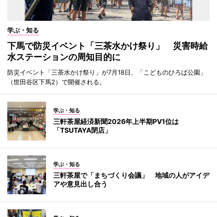
学ぶ・知る
下馬で防災イベント「三茶水かけ祭り」 災害時給
水ステーションの周知目的に
防災イベント「三茶水かけ祭り」が7月18日、「こどものひろば公園」
（世田谷区下馬2）で開催される。
学ぶ・知る
三軒茶屋経済新聞2026年上半期PV1位は
「TSUTAYA閉店」
学ぶ・知る
三軒茶屋で「まちづくり会議」 地域の人がアイデ
アや意見出し合う