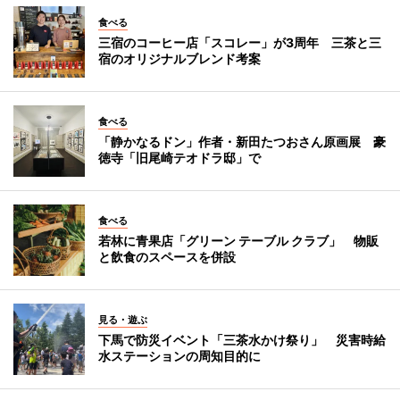
食べる
三宿のコーヒー店「スコレー」が3周年 三茶と三
宿のオリジナルブレンド考案
食べる
「静かなるドン」作者・新田たつおさん原画展 豪
徳寺「旧尾崎テオドラ邸」で
食べる
若林に青果店「グリーン テーブル クラブ」 物販
と飲食のスペースを併設
見る・遊ぶ
下馬で防災イベント「三茶水かけ祭り」 災害時給
水ステーションの周知目的に