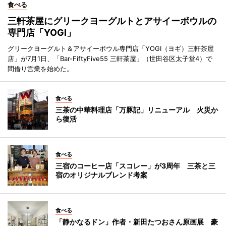
食べる
三軒茶屋にグリークヨーグルトとアサイーボウルの
専門店「YOGI」
グリークヨーグルト＆アサイーボウル専門店「YOGI（ヨギ）三軒茶屋
店」が7月1日、「Bar-FiftyFive55 三軒茶屋」（世田谷区太子堂4）で
間借り営業を始めた。
食べる
三茶の中華料理店「万豚記」リニューアル 火災か
ら復活
食べる
三宿のコーヒー店「スコレー」が3周年 三茶と三
宿のオリジナルブレンド考案
食べる
「静かなるドン」作者・新田たつおさん原画展 豪