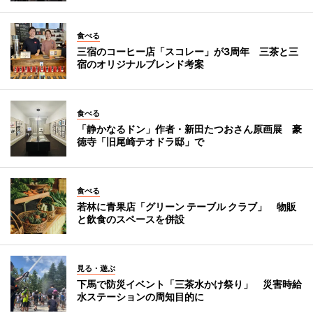
食べる
三宿のコーヒー店「スコレー」が3周年 三茶と三
宿のオリジナルブレンド考案
食べる
「静かなるドン」作者・新田たつおさん原画展 豪
徳寺「旧尾崎テオドラ邸」で
食べる
若林に青果店「グリーン テーブル クラブ」 物販
と飲食のスペースを併設
見る・遊ぶ
下馬で防災イベント「三茶水かけ祭り」 災害時給
水ステーションの周知目的に