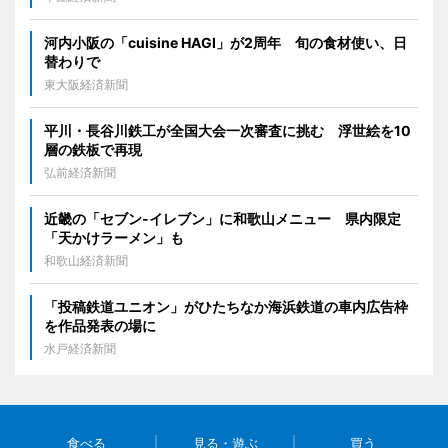
河内小阪の「cuisine HAGI」が2周年 旬の食材使い、日
替わりで
東大阪経済新聞
平川・長谷川鉄工が全国大会一次審査に挑む 浮世絵を10
層の鉄板で再現
弘前経済新聞
近畿の「セブン-イレブン」に和歌山メニュー 県内限定
「天かけラーメン」も
和歌山経済新聞
「投稿鉄道ユニオン」がひたちなか海浜鉄道の車内広告枠
を作品発表の場に
水戸経済新聞
食べる
見る・遊ぶ
買う