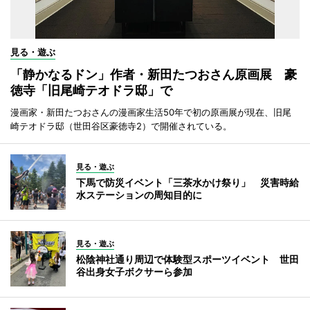
見る・遊ぶ
「静かなるドン」作者・新田たつおさん原画展 豪
徳寺「旧尾崎テオドラ邸」で
漫画家・新田たつおさんの漫画家生活50年で初の原画展が現在、旧尾
崎テオドラ邸（世田谷区豪徳寺2）で開催されている。
見る・遊ぶ
下馬で防災イベント「三茶水かけ祭り」 災害時給
水ステーションの周知目的に
見る・遊ぶ
松陰神社通り周辺で体験型スポーツイベント 世田
谷出身女子ボクサーら参加