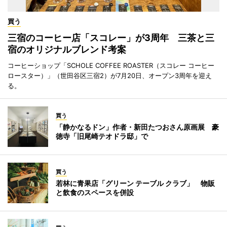
買う
三宿のコーヒー店「スコレー」が3周年 三茶と三
宿のオリジナルブレンド考案
コーヒーショップ「SCHOLE COFFEE ROASTER（スコレー コーヒー
ロースター）」（世田谷区三宿2）が7月20日、オープン3周年を迎え
る。
買う
「静かなるドン」作者・新田たつおさん原画展 豪
徳寺「旧尾崎テオドラ邸」で
買う
若林に青果店「グリーン テーブル クラブ」 物販
と飲食のスペースを併設