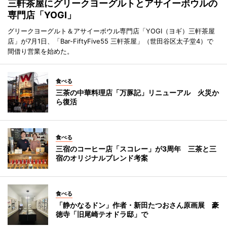
三軒茶屋にグリークヨーグルトとアサイーボウルの
専門店「YOGI」
グリークヨーグルト＆アサイーボウル専門店「YOGI（ヨギ）三軒茶屋
店」が7月1日、「Bar-FiftyFive55 三軒茶屋」（世田谷区太子堂4）で
間借り営業を始めた。
食べる
三茶の中華料理店「万豚記」リニューアル 火災か
ら復活
食べる
三宿のコーヒー店「スコレー」が3周年 三茶と三
宿のオリジナルブレンド考案
食べる
「静かなるドン」作者・新田たつおさん原画展 豪
徳寺「旧尾崎テオドラ邸」で