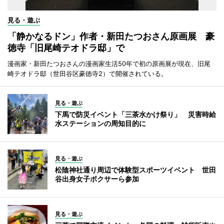
見る・遊ぶ
「静かなるドン」作者・新田たつおさん原画展 豪
徳寺「旧尾崎テオドラ邸」で
漫画家・新田たつおさんの漫画家生活50年で初の原画展が現在、旧尾
崎テオドラ邸（世田谷区豪徳寺2）で開催されている。
見る・遊ぶ
下馬で防災イベント「三茶水かけ祭り」 災害時給
水ステーションの周知目的に
見る・遊ぶ
松陰神社通り周辺で体験型スポーツイベント 世田
谷出身女子ボクサーら参加
見る・遊ぶ