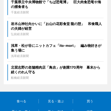
千葉県立中央博物館で「ちば恐竜博」 巨大肉食恐竜や海
の捕食者も
千葉経済新聞
岩木山神社向かいに「お山の花彩食堂 龍の憩」 和食職人
の夫婦が経営
弘前経済新聞
浅草・松が谷にニットカフェ「ito-mori」 編み物好きが
集う場に
浅草経済新聞
北習志野の老舗精肉店「鳥吉」が創業170周年 幕末から
続くのれん守る
船橋経済新聞
食べる
見る・遊ぶ
買う