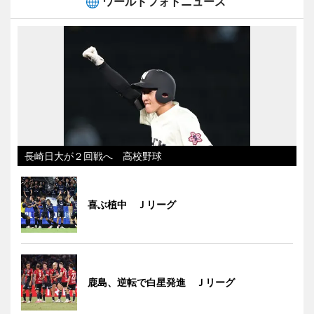
ワールドフォトニュース
長崎日大が２回戦へ 高校野球
喜ぶ植中 Ｊリーグ
鹿島、逆転で白星発進 Ｊリーグ