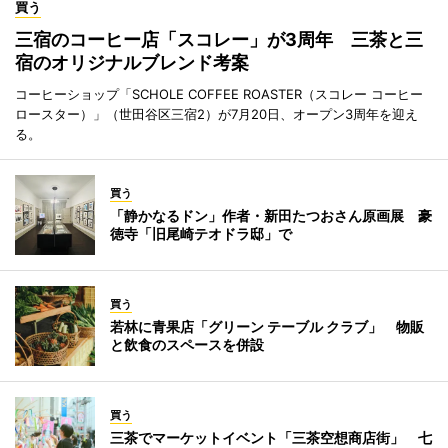
買う
三宿のコーヒー店「スコレー」が3周年 三茶と三
宿のオリジナルブレンド考案
コーヒーショップ「SCHOLE COFFEE ROASTER（スコレー コーヒー
ロースター）」（世田谷区三宿2）が7月20日、オープン3周年を迎え
る。
買う
「静かなるドン」作者・新田たつおさん原画展 豪
徳寺「旧尾崎テオドラ邸」で
買う
若林に青果店「グリーン テーブル クラブ」 物販
と飲食のスペースを併設
買う
三茶でマーケットイベント「三茶空想商店街」 七