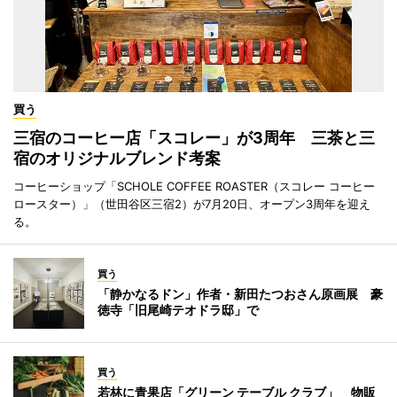
買う
三宿のコーヒー店「スコレー」が3周年 三茶と三
宿のオリジナルブレンド考案
コーヒーショップ「SCHOLE COFFEE ROASTER（スコレー コーヒー
ロースター）」（世田谷区三宿2）が7月20日、オープン3周年を迎え
る。
買う
「静かなるドン」作者・新田たつおさん原画展 豪
徳寺「旧尾崎テオドラ邸」で
買う
若林に青果店「グリーン テーブル クラブ」 物販