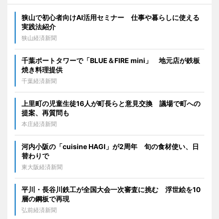
狭山で初心者向けAI活用セミナー 仕事や暮らしに使える
実践法紹介
狭山経済新聞
千葉ポートタワーで「BLUE＆FIRE mini」 地元店が鉄板
焼き料理提供
千葉経済新聞
上里町の児童生徒16人が町長らと意見交換 議場で町への
提案、再質問も
本庄経済新聞
河内小阪の「cuisine HAGI」が2周年 旬の食材使い、日
替わりで
東大阪経済新聞
平川・長谷川鉄工が全国大会一次審査に挑む 浮世絵を10
層の鋼板で再現
弘前経済新聞