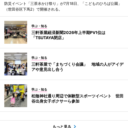
防災イベント「三茶水かけ祭り」が7月18日、「こどものひろば公園」
（世田谷区下馬2）で開催される。
学ぶ・知る
三軒茶屋経済新聞2026年上半期PV1位は
「TSUTAYA閉店」
学ぶ・知る
三軒茶屋で「まちづくり会議」 地域の人がアイデ
アや意見出し合う
学ぶ・知る
松陰神社通り周辺で体験型スポーツイベント 世田
谷出身女子ボクサーら参加
もっと見る