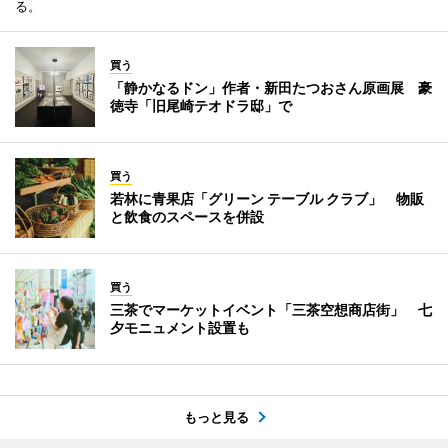
る。
買う
「静かなるドン」作者・新田たつおさん原画展 豪
徳寺「旧尾崎テオドラ邸」で
買う
若林に青果店「グリーン テーブル クラブ」 物販
と飲食のスペースを併設
買う
三茶でマーケットイベント「三茶空想商店街」 七
夕モニュメント設置も
もっと見る