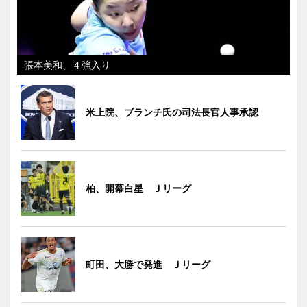
張本美和、４強入り
米上院、ブランチ氏の司法長官人事承認
柏、開幕白星 Ｊリーグ
町田、大勝で発進 Ｊリーグ