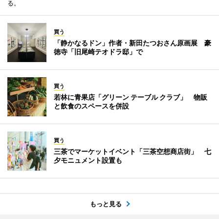
る。
買う
「静かなるドン」作者・新田たつおさん原画展 豪
徳寺「旧尾崎テオドラ邸」で
買う
若林に青果店「グリーン テーブル クラブ」 物販
と飲食のスペースを併設
買う
三茶でマーケットイベント「三茶空想商店街」 七
夕モニュメント設置も
もっと見る