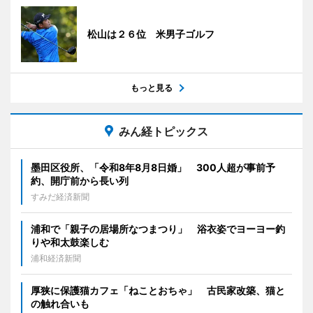
松山は２６位 米男子ゴルフ
もっと見る
みん経トピックス
墨田区役所、「令和8年8月8日婚」 300人超が事前予
約、開庁前から長い列
すみだ経済新聞
浦和で「親子の居場所なつまつり」 浴衣姿でヨーヨー釣
りや和太鼓楽しむ
浦和経済新聞
厚狭に保護猫カフェ「ねことおちゃ」 古民家改築、猫と
の触れ合いも