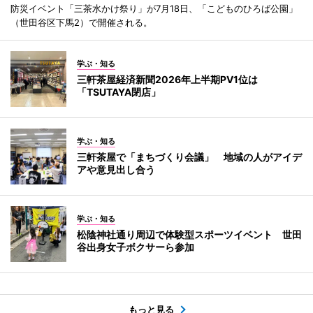
防災イベント「三茶水かけ祭り」が7月18日、「こどものひろば公園」
（世田谷区下馬2）で開催される。
学ぶ・知る
三軒茶屋経済新聞2026年上半期PV1位は
「TSUTAYA閉店」
学ぶ・知る
三軒茶屋で「まちづくり会議」 地域の人がアイデ
アや意見出し合う
学ぶ・知る
松陰神社通り周辺で体験型スポーツイベント 世田
谷出身女子ボクサーら参加
もっと見る