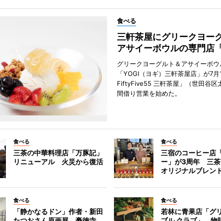
食べる
三軒茶屋にグリークヨー
アサイーボウルの専門店「
グリークヨーグルト＆アサイーボウ
「YOGI（ヨギ）三軒茶屋店」が7月1
FiftyFive55 三軒茶屋」（世田谷
間借り営業を始めた。
食べる
食べる
三茶の中華料理店「万豚記」
三宿のコーヒー店
リニューアル 火災から復活
ー」が3周年 三
オリジナルブレン
食べる
食べる
「静かなるドン」作者・新田
若林に青果店「グリ
たつおさん原画展 豪徳寺
ブル クラブ」 物