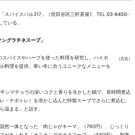
スパイスバル317」（世田谷区三軒茶屋1、TEL
03-6450-
している。
オングラチネスープ」
のスパイスやハーブを使った料理を研究し、ハイボ
［広告］
ル料理を提供。寒い冬に合うユニークなメニューを
）。牛シマチョウの深いコクと香りを生かした鍋で、長時間煮込
レ・チポトレ）を溶かし込んだ特製スープでさらに煮込む。
ら温まる」と話す。
然一体となった「肉じゃがキーマ」（780円）、じっくり
ズがあふれる「オニオングラチネスープ」（580円）、刺激