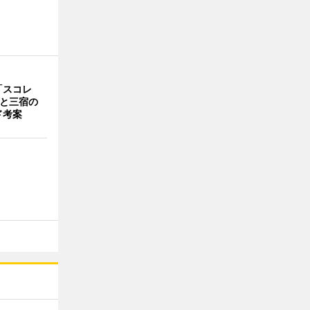
「スコレ
茶と三宿の
ド考案