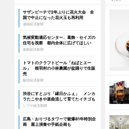
サザンビーチで2年ぶりに花火大会 全
国で中止になった花火玉も再利用
湘南経済新聞
気候変動適応センター、葛飾・セイズの
住宅を視察 都内全体に広げてほしい
葛飾経済新聞
トマトのクラフトビール「ねばとエー
ル」 根羽村の小林農園が盆踊りで生販
売
飯田経済新聞
渋谷にすとぷり「縁日かふぇ」 メンカ
ラたこやきや楽曲流して育てたイチゴも
シブヤ経済新聞
広島・おりづるタワーで被爆81年特別企
画 屋上演奏や手紙企画も