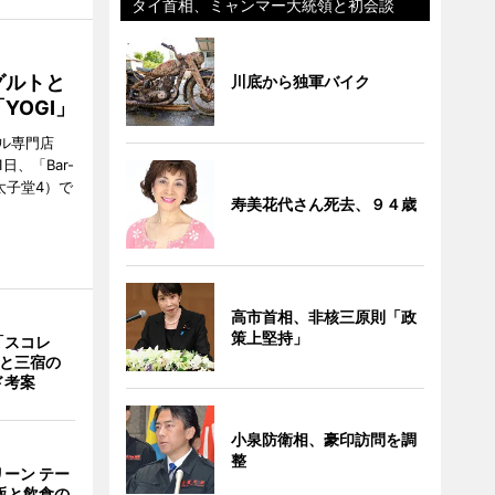
タイ首相、ミャンマー大統領と初会談
グルトと
川底から独軍バイク
YOGI」
ル専門店
日、「Bar-
区太子堂4）で
寿美花代さん死去、９４歳
高市首相、非核三原則「政
策上堅持」
「スコレ
茶と三宿の
ド考案
小泉防衛相、豪印訪問を調
整
ーン テー
販と飲食の