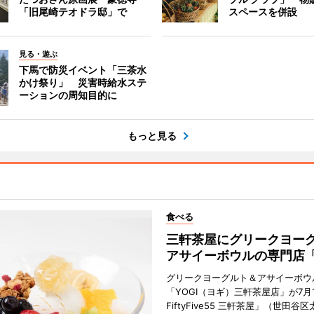
「旧尾崎テオドラ邸」で
スペースを併設
見る・遊ぶ
下馬で防災イベント「三茶水
かけ祭り」 災害時給水ステ
ーションの周知目的に
もっと見る
食べる
三軒茶屋にグリークヨー
アサイーボウルの専門店「
グリークヨーグルト＆アサイーボウ
「YOGI（ヨギ）三軒茶屋店」が7月1
FiftyFive55 三軒茶屋」（世田谷