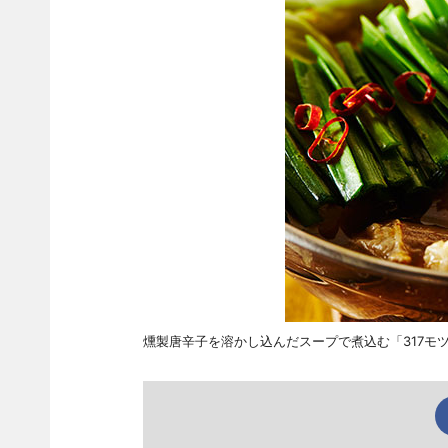
燻製唐辛子を溶かし込んだスープで煮込む「317モ