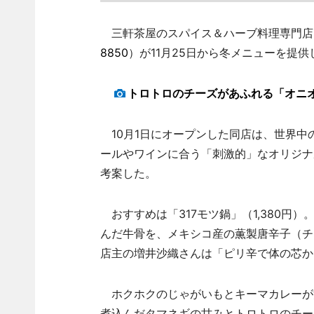
三軒茶屋のスパイス＆ハーブ料理専門店「
8850
）が11月25日から冬メニューを提供
トロトロのチーズがあふれる「オニ
10月1日にオープンした同店は、世界中
ールやワインに合う「刺激的」なオリジナ
考案した。
おすすめは「317モツ鍋」（1,380円
んだ牛骨を、メキシコ産の薫製唐辛子（チ
店主の増井沙織さんは「ピリ辛で体の芯か
ホクホクのじゃがいもとキーマカレーが混
煮込んだタマネギの甘みとトロトロのチー