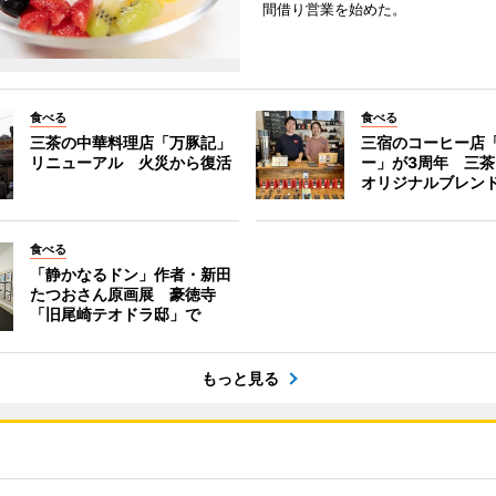
間借り営業を始めた。
食べる
食べる
三茶の中華料理店「万豚記」
三宿のコーヒー店
リニューアル 火災から復活
ー」が3周年 三
オリジナルブレン
食べる
「静かなるドン」作者・新田
たつおさん原画展 豪徳寺
「旧尾崎テオドラ邸」で
もっと見る