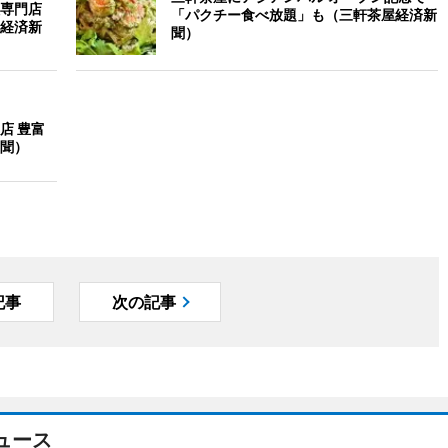
専門店
「パクチー食べ放題」も（三軒茶屋経済新
経済新
聞）
店 豊富
聞）
記事
次の記事
ュース