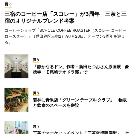
買う
三宿のコーヒー店「スコレー」が3周年 三茶と三
宿のオリジナルブレンド考案
コーヒーショップ「SCHOLE COFFEE ROASTER（スコレー コーヒー
ロースター）」（世田谷区三宿2）が7月20日、オープン3周年を迎え
る。
買う
「静かなるドン」作者・新田たつおさん原画展 豪
徳寺「旧尾崎テオドラ邸」で
買う
若林に青果店「グリーン テーブル クラブ」 物販
と飲食のスペースを併設
買う
三茶でマーケットイベント「三茶空想商店街」 七