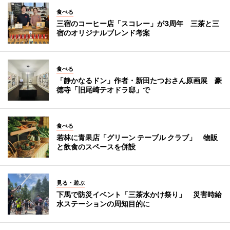
食べる
三宿のコーヒー店「スコレー」が3周年 三茶と三
宿のオリジナルブレンド考案
食べる
「静かなるドン」作者・新田たつおさん原画展 豪
徳寺「旧尾崎テオドラ邸」で
食べる
若林に青果店「グリーン テーブル クラブ」 物販
と飲食のスペースを併設
見る・遊ぶ
下馬で防災イベント「三茶水かけ祭り」 災害時給
水ステーションの周知目的に