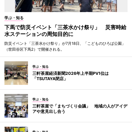
学ぶ・知る
下馬で防災イベント「三茶水かけ祭り」 災害時給
水ステーションの周知目的に
防災イベント「三茶水かけ祭り」が7月18日、「こどものひろば公園」
（世田谷区下馬2）で開催される。
学ぶ・知る
三軒茶屋経済新聞2026年上半期PV1位は
「TSUTAYA閉店」
学ぶ・知る
三軒茶屋で「まちづくり会議」 地域の人がアイデ
アや意見出し合う
学ぶ・知る