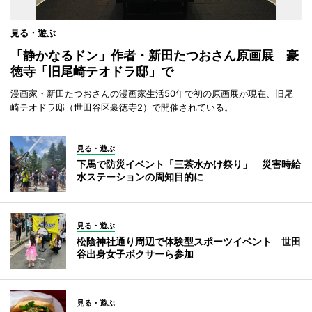
見る・遊ぶ
「静かなるドン」作者・新田たつおさん原画展 豪
徳寺「旧尾崎テオドラ邸」で
漫画家・新田たつおさんの漫画家生活50年で初の原画展が現在、旧尾
崎テオドラ邸（世田谷区豪徳寺2）で開催されている。
見る・遊ぶ
下馬で防災イベント「三茶水かけ祭り」 災害時給
水ステーションの周知目的に
見る・遊ぶ
松陰神社通り周辺で体験型スポーツイベント 世田
谷出身女子ボクサーら参加
見る・遊ぶ