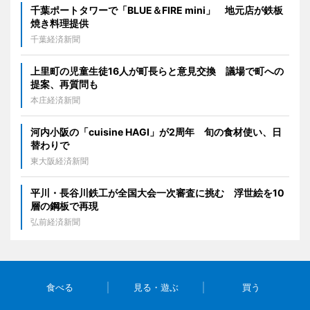
千葉ポートタワーで「BLUE＆FIRE mini」 地元店が鉄板
焼き料理提供
千葉経済新聞
上里町の児童生徒16人が町長らと意見交換 議場で町への
提案、再質問も
本庄経済新聞
河内小阪の「cuisine HAGI」が2周年 旬の食材使い、日
替わりで
東大阪経済新聞
平川・長谷川鉄工が全国大会一次審査に挑む 浮世絵を10
層の鋼板で再現
弘前経済新聞
食べる
見る・遊ぶ
買う