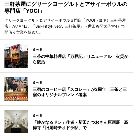
三軒茶屋にグリークヨーグルトとアサイーボウルの
専門店「YOGI」
グリークヨーグルト＆アサイーボウル専門店「YOGI（ヨギ）三軒茶屋
店」が7月1日、「Bar-FiftyFive55 三軒茶屋」（世田谷区太子堂4）で
間借り営業を始めた。
食べる
三茶の中華料理店「万豚記」リニューアル 火災か
ら復活
食べる
三宿のコーヒー店「スコレー」が3周年 三茶と三
宿のオリジナルブレンド考案
食べる
「静かなるドン」作者・新田たつおさん原画展 豪
徳寺「旧尾崎テオドラ邸」で