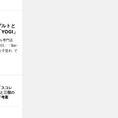
グルトと
YOGI」
ル専門店
日、「Bar-
区太子堂4）で
「スコレ
茶と三宿の
ド考案