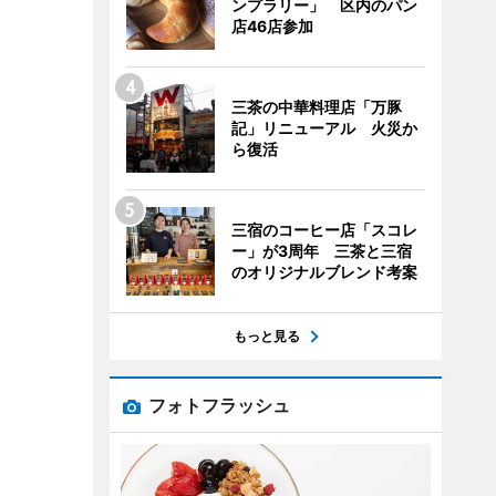
ンプラリー」 区内のパン
店46店参加
三茶の中華料理店「万豚
記」リニューアル 火災か
ら復活
三宿のコーヒー店「スコレ
ー」が3周年 三茶と三宿
のオリジナルブレンド考案
もっと見る
フォトフラッシュ