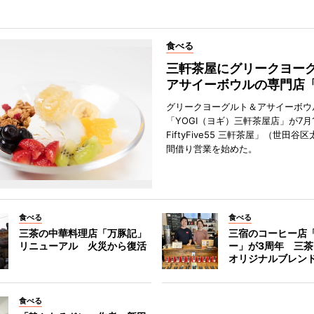
食べる
三軒茶屋にグリークヨー
アサイーボウルの専門店「
グリークヨーグルト＆アサイーボウ
「YOGI（ヨギ）三軒茶屋店」が7月1
FiftyFive55 三軒茶屋」（世田谷
間借り営業を始めた。
食べる
食べる
三茶の中華料理店「万豚記」
三宿のコーヒー店
リニューアル 火災から復活
ー」が3周年 三
オリジナルブレン
食べる