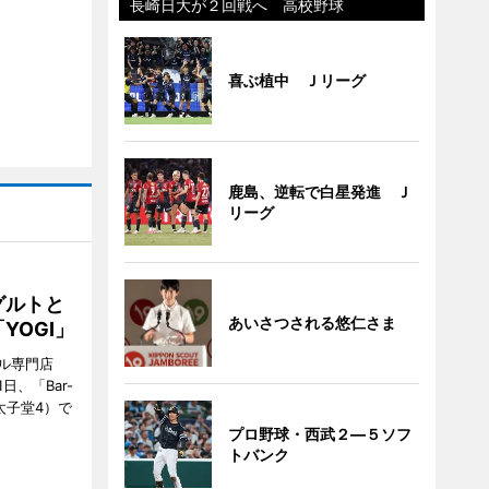
長崎日大が２回戦へ 高校野球
喜ぶ植中 Ｊリーグ
鹿島、逆転で白星発進 Ｊ
リーグ
グルトと
あいさつされる悠仁さま
YOGI」
ル専門店
日、「Bar-
区太子堂4）で
プロ野球・西武２―５ソフ
トバンク