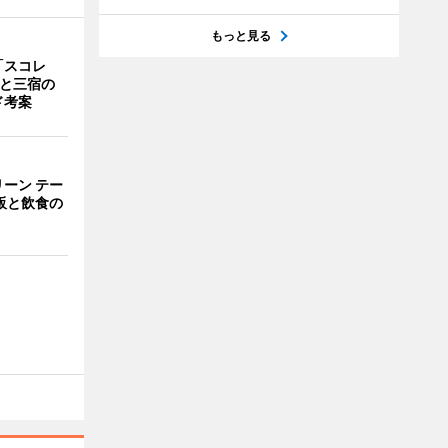
もっと見る
「スコレ
茶と三宿の
ド考案
ーン テー
販と飲食の