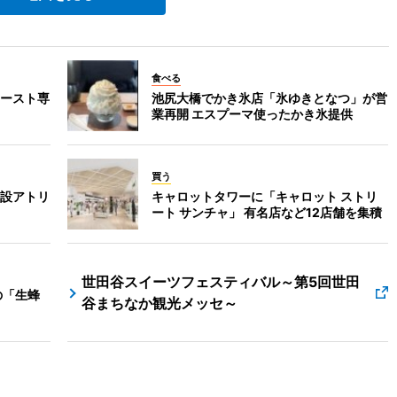
食べる
ースト専
池尻大橋でかき氷店「氷ゆきとなつ」が営
業再開 エスプーマ使ったかき氷提供
買う
設アトリ
キャロットタワーに「キャロット ストリ
ート サンチャ」 有名店など12店舗を集積
世田谷スイーツフェスティバル～第5回世田
の「生蜂
谷まちなか観光メッセ～