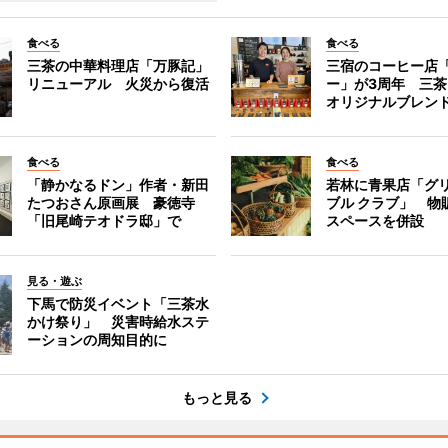
食べる
食べる
三茶の中華料理店「万豚記」
三宿のコーヒー店
リニューアル 火災から復活
ー」が3周年 三
オリジナルブレン
食べる
食べる
「静かなるドン」作者・新田
若林に青果店「グリ
たつおさん原画展 豪徳寺
ブル クラブ」 物
「旧尾崎テオドラ邸」で
スペースを併設
見る・遊ぶ
下馬で防災イベント「三茶水
かけ祭り」 災害時給水ステ
ーションの周知目的に
もっと見る