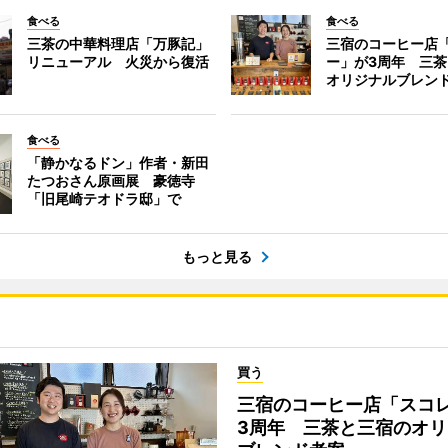
食べる
食べる
三茶の中華料理店「万豚記」
三宿のコーヒー店
リニューアル 火災から復活
ー」が3周年 三
オリジナルブレン
食べる
「静かなるドン」作者・新田
たつおさん原画展 豪徳寺
「旧尾崎テオドラ邸」で
もっと見る
買う
三宿のコーヒー店「スコ
3周年 三茶と三宿のオリ