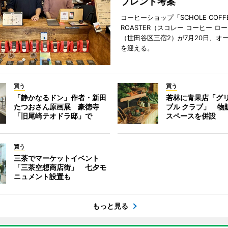
ブレンド考案
コーヒーショップ「SCHOLE COFF
ROASTER（スコレー コーヒー ロ
（世田谷区三宿2）が7月20日、オ
を迎える。
買う
買う
「静かなるドン」作者・新田
若林に青果店「グリ
たつおさん原画展 豪徳寺
ブル クラブ」 物
「旧尾崎テオドラ邸」で
スペースを併設
買う
三茶でマーケットイベント
「三茶空想商店街」 七夕モ
ニュメント設置も
もっと見る