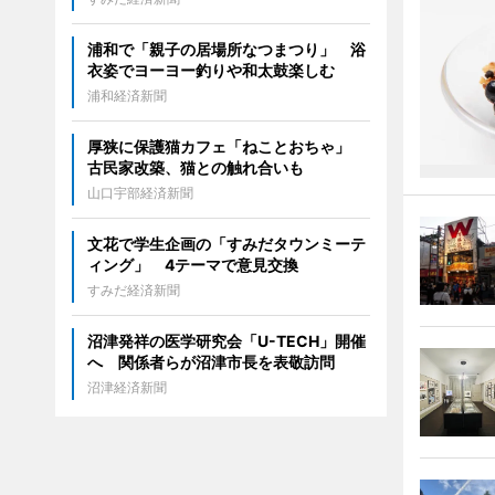
浦和で「親子の居場所なつまつり」 浴
衣姿でヨーヨー釣りや和太鼓楽しむ
浦和経済新聞
厚狭に保護猫カフェ「ねことおちゃ」
古民家改築、猫との触れ合いも
山口宇部経済新聞
文花で学生企画の「すみだタウンミーテ
ィング」 4テーマで意見交換
すみだ経済新聞
沼津発祥の医学研究会「U-TECH」開催
へ 関係者らが沼津市長を表敬訪問
沼津経済新聞