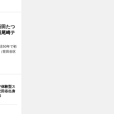
新田たつ
旧尾崎テ
活50年で初
（世田谷区
で体験型ス
世田谷出身
加