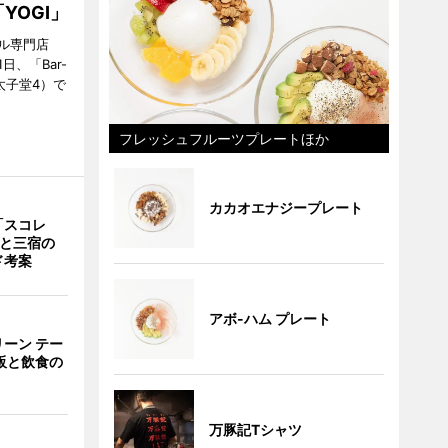
YOGI」
ル専門店
日、「Bar-
区太子堂4）で
フレッシュフルーツプレートほか
カカオエナジープレート
「スコレ
茶と三宿の
ド考案
アボ-ハム プレート
ーン テー
販と飲食の
万豚記Tシャツ