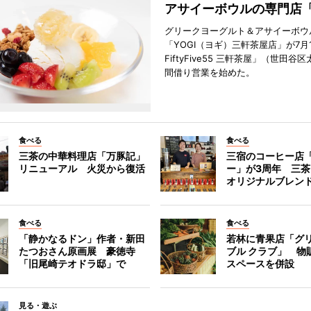
アサイーボウルの専門店「
グリークヨーグルト＆アサイーボウ
「YOGI（ヨギ）三軒茶屋店」が7月1
FiftyFive55 三軒茶屋」（世田谷
間借り営業を始めた。
食べる
食べる
三茶の中華料理店「万豚記」
三宿のコーヒー店
リニューアル 火災から復活
ー」が3周年 三
オリジナルブレン
食べる
食べる
「静かなるドン」作者・新田
若林に青果店「グリ
たつおさん原画展 豪徳寺
ブル クラブ」 物
「旧尾崎テオドラ邸」で
スペースを併設
見る・遊ぶ