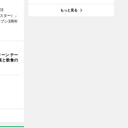
EE
もっと見る
ースター）」
ープン3周年
ーン テー
販と飲食の