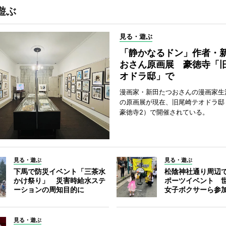
遊ぶ
見る・遊ぶ
「静かなるドン」作者・
おさん原画展 豪徳寺「
オドラ邸」で
漫画家・新田たつおさんの漫画家生
の原画展が現在、旧尾崎テオドラ邸
豪徳寺2）で開催されている。
見る・遊ぶ
見る・遊ぶ
下馬で防災イベント「三茶水
松陰神社通り周辺
かけ祭り」 災害時給水ステ
ポーツイベント 
ーションの周知目的に
女子ボクサーら参
見る・遊ぶ