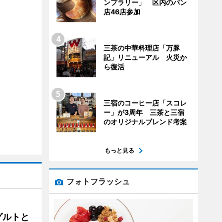
ンプラリー」 区内のパン
店46店参加
三茶の中華料理店「万豚
記」リニューアル 火災か
ら復活
三宿のコーヒー店「スコレ
ー」が3周年 三茶と三宿
のオリジナルブレンド考案
もっと見る
フォトフラッシュ
グルトと