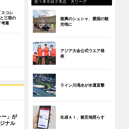
佐々木６回２失点 大リーグ
「スコレ
茶と三宿の
復興のシュシャ、愛国の観
ド考案
光地に
アジア大会公式ウエア発
表
ライン川渇水が水運直撃
レー」が
生成ＡＩ、被災地照らす
ジナル