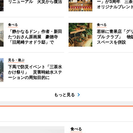
リニューアル 火災から復活
ー」が3周年 三
オリジナルブレン
食べる
食べる
「静かなるドン」作者・新田
若林に青果店「グリ
たつおさん原画展 豪徳寺
ブル クラブ」 物
「旧尾崎テオドラ邸」で
スペースを併設
見る・遊ぶ
下馬で防災イベント「三茶水
かけ祭り」 災害時給水ステ
ーションの周知目的に
もっと見る
食べる