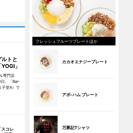
フレッシュフルーツプレートほか
グルトと
カカオエナジープレート
YOGI」
ル専門店
日、「Bar-
区太子堂4）で
アボ-ハム プレート
万豚記Tシャツ
「スコレ