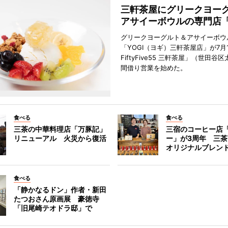
三軒茶屋にグリークヨー
アサイーボウルの専門店「
グリークヨーグルト＆アサイーボウ
「YOGI（ヨギ）三軒茶屋店」が7月1
FiftyFive55 三軒茶屋」（世田谷
間借り営業を始めた。
食べる
食べる
三茶の中華料理店「万豚記」
三宿のコーヒー店
リニューアル 火災から復活
ー」が3周年 三
オリジナルブレン
食べる
「静かなるドン」作者・新田
たつおさん原画展 豪徳寺
「旧尾崎テオドラ邸」で