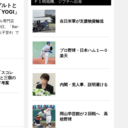
Ｐ１哨戒機、ジブチへ出発
グルトと
YOGI」
ル専門店
在日米軍が支援物資輸送
日、「Bar-
区太子堂4）で
プロ野球・日本ハム１―０
楽天
「スコレ
茶と三宿の
ド考案
内閣・党人事、説明避ける
岡山学芸館が２回戦へ 高
校野球