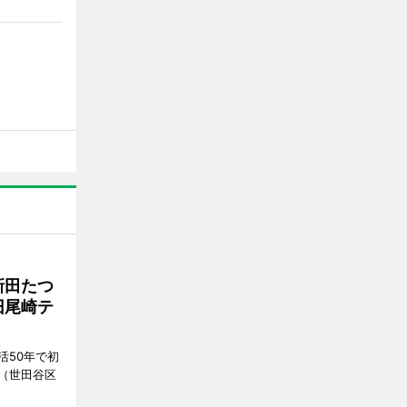
新田たつ
旧尾崎テ
活50年で初
（世田谷区