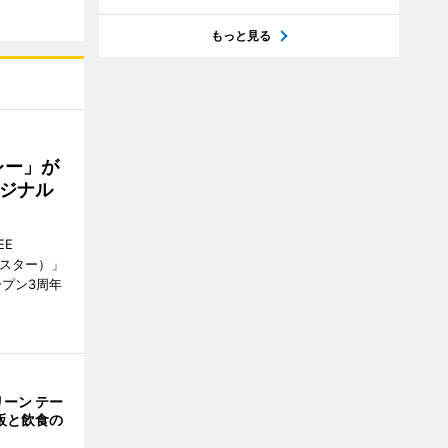
もっと見る
レー」が
ジナル
EE
ースター）」
ープン3周年
ーン テー
販と飲食の