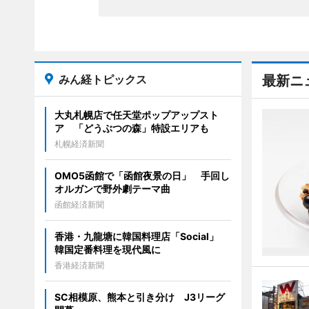
みん経トピックス
最新ニ
大丸札幌店で任天堂ポップアップスト
ア 「どうぶつの森」特設エリアも
札幌経済新聞
OMO5函館で「函館夜景の日」 手回し
オルガンで野外劇テーマ曲
函館経済新聞
香港・九龍塘に韓国料理店「Social」
韓国定番料理を現代風に
香港経済新聞
SC相模原、熊本と引き分け J3リーグ