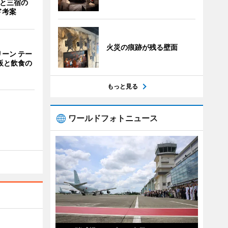
茶と三宿の
ド考案
火災の痕跡が残る壁面
ーン テー
販と飲食の
もっと見る
ワールドフォトニュース