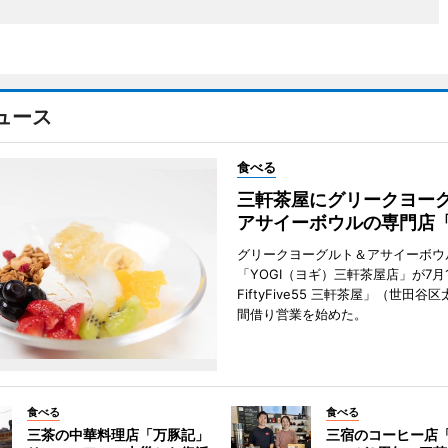
ュース
食べる
三軒茶屋にグリークヨー
アサイーボウルの専門店「
グリークヨーグルト＆アサイーボウ
「YOGI（ヨギ）三軒茶屋店」が7月1
FiftyFive55 三軒茶屋」（世田谷
間借り営業を始めた。
食べる
食べる
三茶の中華料理店「万豚記」
三宿のコーヒー店