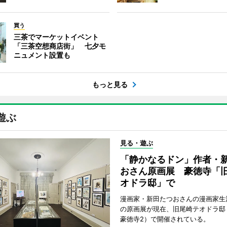
買う
三茶でマーケットイベント
「三茶空想商店街」 七夕モ
ニュメント設置も
もっと見る
遊ぶ
見る・遊ぶ
「静かなるドン」作者・
おさん原画展 豪徳寺「
オドラ邸」で
漫画家・新田たつおさんの漫画家生
の原画展が現在、旧尾崎テオドラ邸
豪徳寺2）で開催されている。