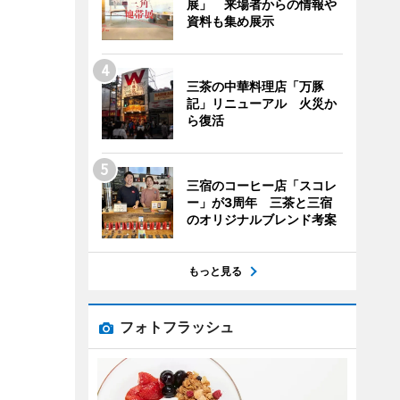
展」 来場者からの情報や
資料も集め展示
三茶の中華料理店「万豚
記」リニューアル 火災か
ら復活
三宿のコーヒー店「スコレ
ー」が3周年 三茶と三宿
のオリジナルブレンド考案
もっと見る
フォトフラッシュ