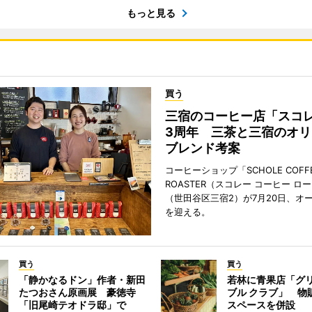
もっと見る
買う
三宿のコーヒー店「スコ
3周年 三茶と三宿のオリ
ブレンド考案
コーヒーショップ「SCHOLE COFF
ROASTER（スコレー コーヒー ロ
（世田谷区三宿2）が7月20日、オ
を迎える。
買う
買う
「静かなるドン」作者・新田
若林に青果店「グリ
たつおさん原画展 豪徳寺
ブル クラブ」 物
「旧尾崎テオドラ邸」で
スペースを併設