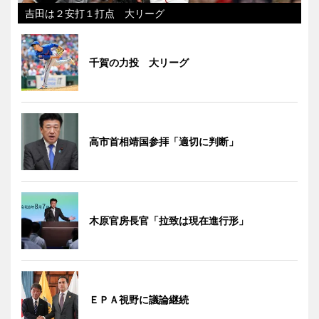
吉田は２安打１打点 大リーグ
千賀の力投 大リーグ
高市首相靖国参拝「適切に判断」
木原官房長官「拉致は現在進行形」
ＥＰＡ視野に議論継続