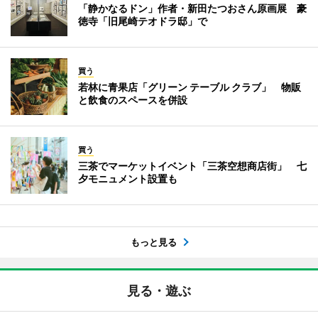
「静かなるドン」作者・新田たつおさん原画展 豪
徳寺「旧尾崎テオドラ邸」で
買う
若林に青果店「グリーン テーブル クラブ」 物販
と飲食のスペースを併設
買う
三茶でマーケットイベント「三茶空想商店街」 七
夕モニュメント設置も
もっと見る
見る・遊ぶ