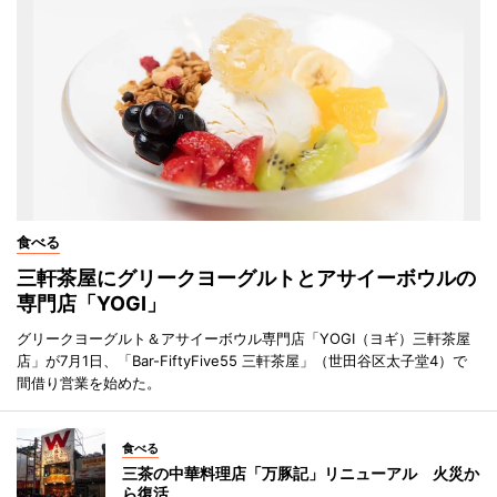
食べる
三軒茶屋にグリークヨーグルトとアサイーボウルの
専門店「YOGI」
グリークヨーグルト＆アサイーボウル専門店「YOGI（ヨギ）三軒茶屋
店」が7月1日、「Bar-FiftyFive55 三軒茶屋」（世田谷区太子堂4）で
間借り営業を始めた。
食べる
三茶の中華料理店「万豚記」リニューアル 火災か
ら復活