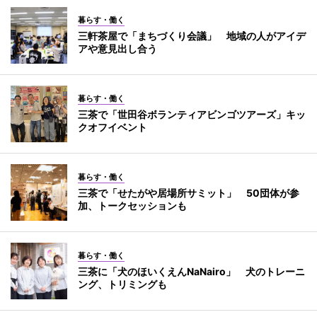
暮らす・働く
三軒茶屋で「まちづくり会議」 地域の人がアイデ
アや意見出し合う
暮らす・働く
三茶で「世田谷ボランティアビンゴツアーズ」キッ
クオフイベント
暮らす・働く
三茶で「せたがや居場所サミット」 50団体が参
加、トークセッションも
暮らす・働く
三茶に「犬のほいくえんNaNairo」 犬のトレーニ
ング、トリミングも