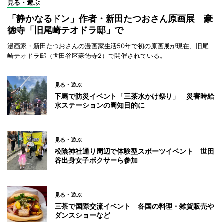
見る・遊ぶ
「静かなるドン」作者・新田たつおさん原画展 豪
徳寺「旧尾崎テオドラ邸」で
漫画家・新田たつおさんの漫画家生活50年で初の原画展が現在、旧尾
崎テオドラ邸（世田谷区豪徳寺2）で開催されている。
見る・遊ぶ
下馬で防災イベント「三茶水かけ祭り」 災害時給
水ステーションの周知目的に
見る・遊ぶ
松陰神社通り周辺で体験型スポーツイベント 世田
谷出身女子ボクサーら参加
見る・遊ぶ
三茶で国際交流イベント 各国の料理・雑貨販売や
ダンスショーなど