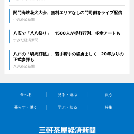
関門海峡花火大会、無料エリアなしの門司側をライブ配信
小倉経済新聞
八広で「八八祭り」 1500人が提灯行列、多幸アートも
すみだ経済新聞
八戸の「騎馬打毬」、若手騎手の姿勇ましく 20年ぶりの
正式参拝も
八戸経済新聞
食べる
見る・遊ぶ
買う
暮らす・働く
学ぶ・知る
特集