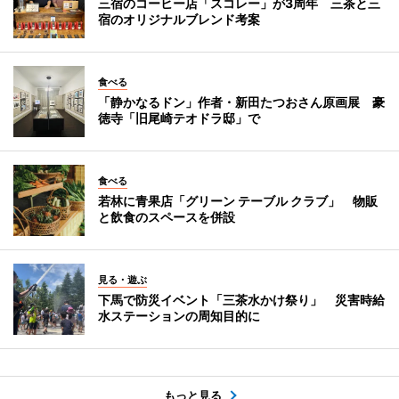
三宿のコーヒー店「スコレー」が3周年 三茶と三
宿のオリジナルブレンド考案
食べる
「静かなるドン」作者・新田たつおさん原画展 豪
徳寺「旧尾崎テオドラ邸」で
食べる
若林に青果店「グリーン テーブル クラブ」 物販
と飲食のスペースを併設
見る・遊ぶ
下馬で防災イベント「三茶水かけ祭り」 災害時給
水ステーションの周知目的に
もっと見る