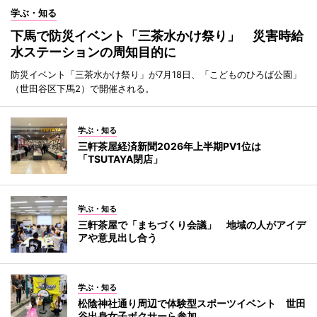
学ぶ・知る
下馬で防災イベント「三茶水かけ祭り」 災害時給
水ステーションの周知目的に
防災イベント「三茶水かけ祭り」が7月18日、「こどものひろば公園」
（世田谷区下馬2）で開催される。
学ぶ・知る
三軒茶屋経済新聞2026年上半期PV1位は
「TSUTAYA閉店」
学ぶ・知る
三軒茶屋で「まちづくり会議」 地域の人がアイデ
アや意見出し合う
学ぶ・知る
松陰神社通り周辺で体験型スポーツイベント 世田
谷出身女子ボクサーら参加