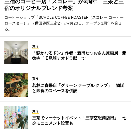
三宿のコーヒー店「スコレー」が3周年 三茶と三
宿のオリジナルブレンド考案
コーヒーショップ「SCHOLE COFFEE ROASTER（スコレー コーヒー
ロースター）」（世田谷区三宿2）が7月20日、オープン3周年を迎え
る。
買う
「静かなるドン」作者・新田たつおさん原画展 豪
徳寺「旧尾崎テオドラ邸」で
買う
若林に青果店「グリーン テーブル クラブ」 物販
と飲食のスペースを併設
買う
三茶でマーケットイベント「三茶空想商店街」 七
夕モニュメント設置も