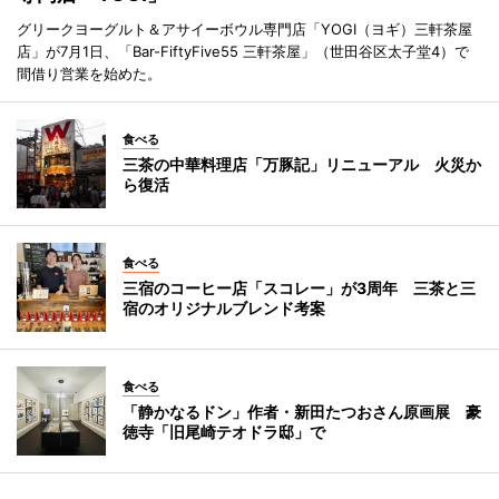
グリークヨーグルト＆アサイーボウル専門店「YOGI（ヨギ）三軒茶屋
店」が7月1日、「Bar-FiftyFive55 三軒茶屋」（世田谷区太子堂4）で
間借り営業を始めた。
食べる
三茶の中華料理店「万豚記」リニューアル 火災か
ら復活
食べる
三宿のコーヒー店「スコレー」が3周年 三茶と三
宿のオリジナルブレンド考案
食べる
「静かなるドン」作者・新田たつおさん原画展 豪
徳寺「旧尾崎テオドラ邸」で